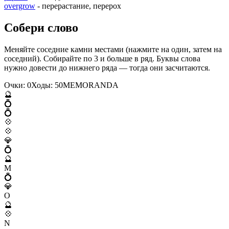
overgrow
- перерастание, перерох
Собери слово
Меняйте соседние камни местами (нажмите на один, затем на
соседний). Собирайте по 3 и больше в ряд. Буквы слова
нужно довести до нижнего ряда — тогда они засчитаются.
Очки:
0
Ходы:
50
M
E
M
O
R
A
N
D
A
🔮
💍
💍
💠
💠
💎
💍
🔮
M
💍
💎
O
🔮
💠
N