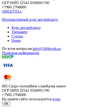
ОГР
НИП
32542
05000
91700
+7960
276
8000
100LEVELs
Интерактивный курс английского
Курс английского
Тренажер
Статьи
Цены
По всем вопросам:
info@100levels.ru
Правовая информация
ИП Скоро
пупов
Вяче
слав
Валер
ьевич
ОГР
НИП
32542
05000
91700
+7960
276
8000
На нашем сайте используются
куки
OK