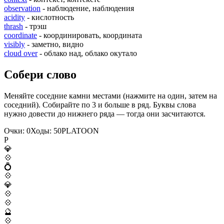
observation
- наблюдение, наблюдения
acidity
- кислотность
thrash
- трэш
coordinate
- координировать, координата
visibly
- заметно, видно
cloud over
- облако над, облако окутало
Собери слово
Меняйте соседние камни местами (нажмите на один, затем на
соседний). Собирайте по 3 и больше в ряд. Буквы слова
нужно довести до нижнего ряда — тогда они засчитаются.
Очки:
0
Ходы:
50
P
L
A
T
O
O
N
P
💎
💠
💍
💠
💎
💠
💠
🔮
💠