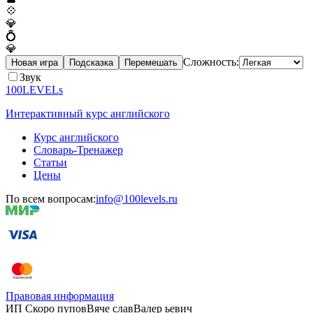
💠
💎
💍
💎
Сложность:
Новая игра
Подсказка
Перемешать
Звук
100LEVELs
Интерактивный курс английского
Курс английского
Словарь-Тренажер
Статьи
Цены
По всем вопросам:
info@100levels.ru
Правовая информация
ИП Скоро
пупов
Вяче
слав
Валер
ьевич