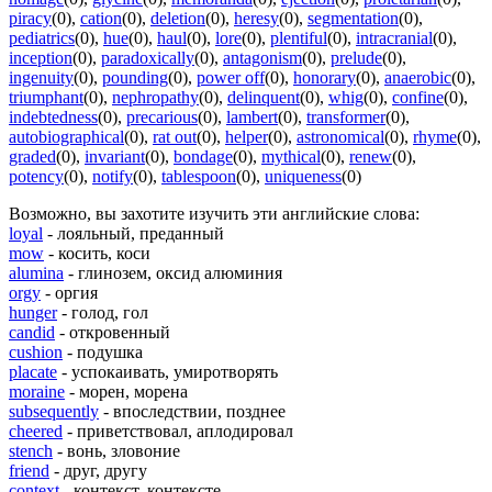
piracy
(0)
,
cation
(0)
,
deletion
(0)
,
heresy
(0)
,
segmentation
(0)
,
pediatrics
(0)
,
hue
(0)
,
haul
(0)
,
lore
(0)
,
plentiful
(0)
,
intracranial
(0)
,
inception
(0)
,
paradoxically
(0)
,
antagonism
(0)
,
prelude
(0)
,
ingenuity
(0)
,
pounding
(0)
,
power off
(0)
,
honorary
(0)
,
anaerobic
(0)
,
triumphant
(0)
,
nephropathy
(0)
,
delinquent
(0)
,
whig
(0)
,
confine
(0)
,
indebtedness
(0)
,
precarious
(0)
,
lambert
(0)
,
transformer
(0)
,
autobiographical
(0)
,
rat out
(0)
,
helper
(0)
,
astronomical
(0)
,
rhyme
(0)
,
graded
(0)
,
invariant
(0)
,
bondage
(0)
,
mythical
(0)
,
renew
(0)
,
potency
(0)
,
notify
(0)
,
tablespoon
(0)
,
uniqueness
(0)
Возможно, вы захотите изучить эти английские слова:
loyal
- лояльный, преданный
mow
- косить, коси
alumina
- глинозем, оксид алюминия
orgy
- оргия
hunger
- голод, гол
candid
- откровенный
cushion
- подушка
placate
- успокаивать, умиротворять
moraine
- морен, морена
subsequently
- впоследствии, позднее
cheered
- приветствовал, аплодировал
stench
- вонь, зловоние
friend
- друг, другу
context
- контекст, контексте