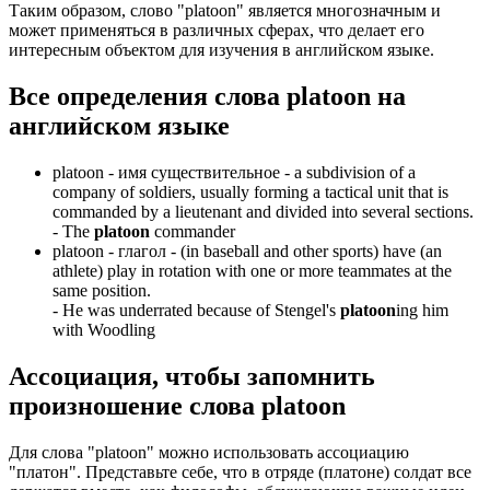
Таким образом, слово "platoon" является многозначным и
может применяться в различных сферах, что делает его
интересным объектом для изучения в английском языке.
Все определения слова
platoon
на
английском языке
platoon -
имя существительное
- a subdivision of a
company of soldiers, usually forming a tactical unit that is
commanded by a lieutenant and divided into several sections.
-
The
platoon
commander
platoon -
глагол
- (in baseball and other sports) have (an
athlete) play in rotation with one or more teammates at the
same position.
-
He was underrated because of Stengel's
platoon
ing him
with Woodling
Ассоциация
, чтобы запомнить
произношение слова
platoon
Для слова "platoon" можно использовать ассоциацию
"платон". Представьте себе, что в отряде (платоне) солдат все