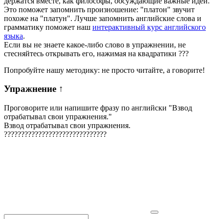
держатся вместе, как философы, обсуждающие важные идеи.
Это поможет запомнить произношение: "платон" звучит
похоже на "платун". Лучше запомнить английские слова и
грамматику поможет наш
интерактивный курс английского
языка
.
Если вы не знаете какое-либо слово в упражнении, не
стесняйтесь открывать его, нажимая на квадратики
?
?
?
Попробуйте нашу методику: не просто читайте, а говорите!
Упражнение
↑
Проговорите или напишите фразу по английски "
Взвод
отрабатывал свои упражнения.
"
Взвод отрабатывал свои упражнения.
?
?
?
?
?
?
?
?
?
?
?
?
?
?
?
?
?
?
?
?
?
?
?
?
?
?
?
?
?
?