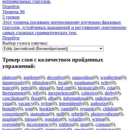
неправильных глаголов.
Перейти
Уровень 96
5 уроков
Этот уровень посвящен интенсивному изучению фразовых
глаголов, устойчивых выражений и регулярному повторению
самых сложных грамматических тем.
Перейти
Выбор голоса озвучки:
Трекер слов с количеством пройденных
упражнений:
platoon
(0)
,
gardener
(0)
,
deceptive
(0)
,
supposition
(0)
,
weathering
(0)
,
dangerously
(0)
,
ethnology
(0)
,
fecal
(0)
,
esophagus
(0)
,
witty
(0)
,
trance
(0)
,
petrol
(0)
,
shrug
(0)
,
bed out
(0)
,
biologically
(0)
,
cola
(0)
,
thermometer
(0)
,
jelly
(0)
,
inexperienced
(0)
,
cohesive
(0)
,
derby
(0)
,
conciliation
(0)
,
floral
(0)
,
alba
(0)
,
informational
(0)
,
radiology
(0)
,
vista
(0)
,
vacancy
(0)
,
nylon
(0)
,
intermittently
(0)
,
authorize
(0)
,
brutality
(0)
,
wig
(0)
,
booklet
(0)
,
vanish
(0)
,
synaptic
(0)
,
childish
(0)
,
consortium
(0)
,
stagnation
(0)
,
spill
(0)
,
rebirth
(0)
,
photosynthesis
(0)
,
graphite
(0)
,
misuse
(0)
,
regulator
(0)
,
volatility
(0)
,
wiring
(0)
,
oversight
(0)
,
inconsistency
(0)
,
ruthless
(0)
,
peat
(0)
,
copious
(0)
,
homage
(0)
,
glycine
(0)
,
memoranda
(0)
,
ejection
(0)
,
proletarian
(0)
,