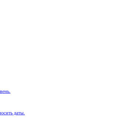
вень.
носить даты.