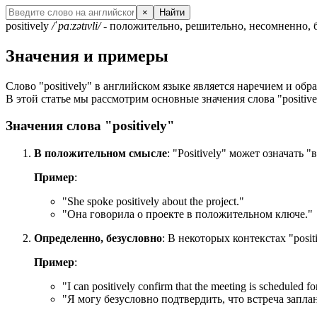
×
Найти
positively
/ˈpɑːzətɪvli/
- положительно, решительно, несомненно, б
Значения и примеры
Слово "positively" в английском языке является наречием и обр
В этой статье мы рассмотрим основные значения слова "positiv
Значения слова "positively"
В положительном смысле
: "Positively" может означать
Пример
:
"
She spoke positively about the project.
"
"Она говорила о проекте в положительном ключе."
Определенно, безусловно
: В некоторых контекстах "posi
Пример
:
"
I can positively confirm that the meeting is scheduled f
"Я могу безусловно подтвердить, что встреча запла