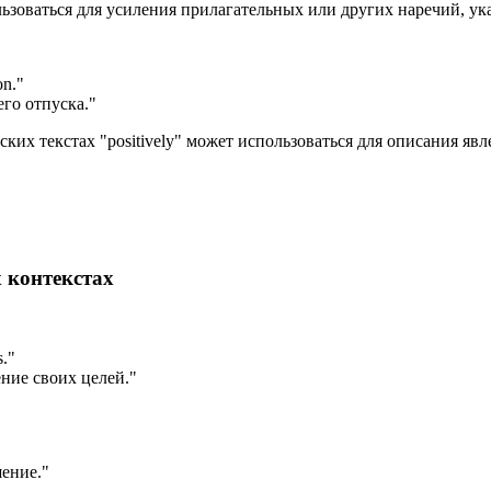
ользоваться для усиления прилагательных или других наречий, у
on.
"
го отпуска."
ских текстах "positively" может использоваться для описания я
 контекстах
s.
"
ние своих целей."
шение."