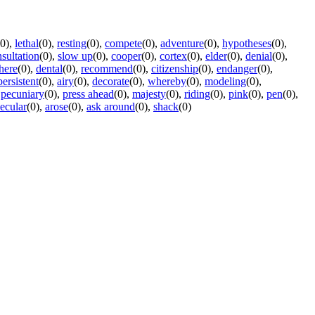
(0)
,
lethal
(0)
,
resting
(0)
,
compete
(0)
,
adventure
(0)
,
hypotheses
(0)
,
sultation
(0)
,
slow up
(0)
,
cooper
(0)
,
cortex
(0)
,
elder
(0)
,
denial
(0)
,
here
(0)
,
dental
(0)
,
recommend
(0)
,
citizenship
(0)
,
endanger
(0)
,
persistent
(0)
,
airy
(0)
,
decorate
(0)
,
whereby
(0)
,
modeling
(0)
,
,
pecuniary
(0)
,
press ahead
(0)
,
majesty
(0)
,
riding
(0)
,
pink
(0)
,
pen
(0)
,
secular
(0)
,
arose
(0)
,
ask around
(0)
,
shack
(0)