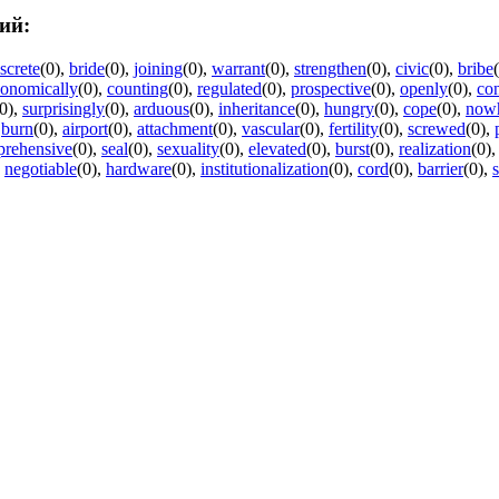
ий:
screte
(0)
,
bride
(0)
,
joining
(0)
,
warrant
(0)
,
strengthen
(0)
,
civic
(0)
,
bribe
onomically
(0)
,
counting
(0)
,
regulated
(0)
,
prospective
(0)
,
openly
(0)
,
con
0)
,
surprisingly
(0)
,
arduous
(0)
,
inheritance
(0)
,
hungry
(0)
,
cope
(0)
,
now
,
burn
(0)
,
airport
(0)
,
attachment
(0)
,
vascular
(0)
,
fertility
(0)
,
screwed
(0)
,
prehensive
(0)
,
seal
(0)
,
sexuality
(0)
,
elevated
(0)
,
burst
(0)
,
realization
(0)
,
negotiable
(0)
,
hardware
(0)
,
institutionalization
(0)
,
cord
(0)
,
barrier
(0)
,