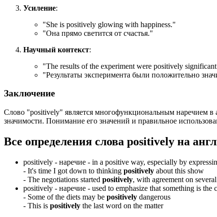
Усиление
:
"
She is positively glowing with happiness.
"
"Она прямо светится от счастья."
Научный контекст
:
"
The results of the experiment were positively significant
"Результаты эксперимента были положительно зна
Заключение
Слово "positively" является многофункциональным наречием в 
значимости. Понимание его значений и правильное использова
Все определения слова
positively
на анг
positively -
наречие
- in a positive way, especially by express
-
It's time I got down to thinking
positively
about this show
-
The negotiations started
positively
, with agreement on several
positively -
наречие
- used to emphasize that something is the 
-
Some of the diets may be
positively
dangerous
-
This is
positively
the last word on the matter