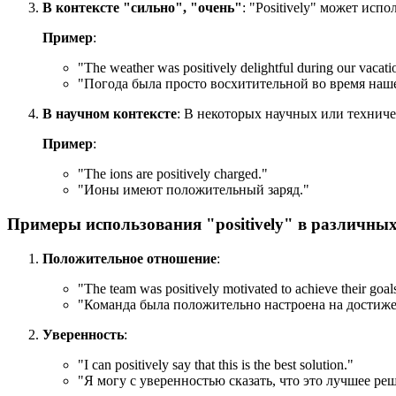
В контексте "сильно", "очень"
: "Positively" может исп
Пример
:
"
The weather was positively delightful during our vacati
"Погода была просто восхитительной во время наше
В научном контексте
: В некоторых научных или техниче
Пример
:
"
The ions are positively charged.
"
"Ионы имеют положительный заряд."
Примеры использования "positively" в различных
Положительное отношение
:
"
The team was positively motivated to achieve their goal
"Команда была положительно настроена на достиже
Уверенность
:
"
I can positively say that this is the best solution.
"
"Я могу с уверенностью сказать, что это лучшее ре