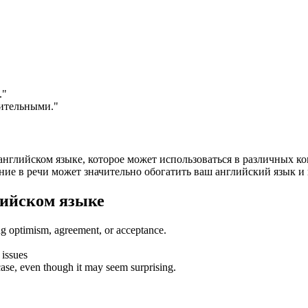
.
"
чительными."
английском языке, которое может использоваться в различных к
ние в речи может значительно обогатить ваш английский язык и
лийском языке
ing optimism, agreement, or acceptance.
 issues
case, even though it may seem surprising.