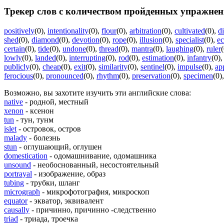
Трекер слов с количеством пройденных упражнен
positively
(0)
,
intentionality
(0)
,
flour
(0)
,
arbitration
(0)
,
cultivated
(0)
,
di
shed
(0)
,
diamond
(0)
,
devotion
(0)
,
rope
(0)
,
illusion
(0)
,
specialist
(0)
,
ec
certain
(0)
,
tide
(0)
,
undone
(0)
,
thread
(0)
,
mantra
(0)
,
laughing
(0)
,
ruler
(
lowly
(0)
,
landed
(0)
,
interrupting
(0)
,
rod
(0)
,
estimation
(0)
,
infantry
(0)
publicly
(0)
,
cheap
(0)
,
exit
(0)
,
similarity
(0)
,
sentinel
(0)
,
impulse
(0)
,
ap
ferocious
(0)
,
pronounced
(0)
,
rhythm
(0)
,
preservation
(0)
,
specimen
(0)
Возможно, вы захотите изучить эти английские слова:
native
- родной, местный
xenon
- ксенон
tun
- тун, тунм
islet
- островок, остров
malady
- болезнь
stun
- оглушающий, оглушен
domestication
- одомашнивание, одомашника
unsound
- необоснованный, несостоятельный
portrayal
- изображение, образ
tubing
- трубки, шланг
micrograph
- микрофотография, микроскоп
equator
- экватор, эквивалент
causally
- причинно, причинно -следственно
triad
- триада, троечка