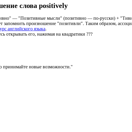
шение слова
positively
тивно" — "Позитивные мысли" (позитивно — по-русски) + "Тиви"
ет запомнить произношение "позитивли". Таким образом, ассоц
урс английского языка
.
есь открывать его, нажимая на квадратики
?
?
?
 принимайте новые возможности.
"