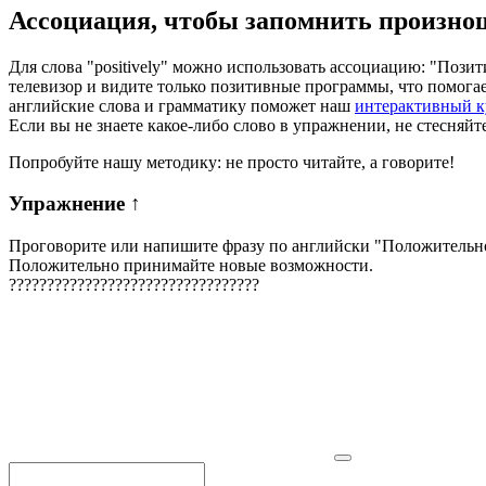
Ассоциация
, чтобы запомнить произно
Для слова "positively" можно использовать ассоциацию: "Пози
телевизор и видите только позитивные программы, что помога
английские слова и грамматику поможет наш
интерактивный к
Если вы не знаете какое-либо слово в упражнении, не стесняйт
Попробуйте нашу методику: не просто читайте, а говорите!
Упражнение
↑
Проговорите или напишите фразу по английски "
Положительно
Положительно принимайте новые возможности.
?
?
?
?
?
?
?
?
?
?
?
?
?
?
?
?
?
?
?
?
?
?
?
?
?
?
?
?
?
?
?
?
?