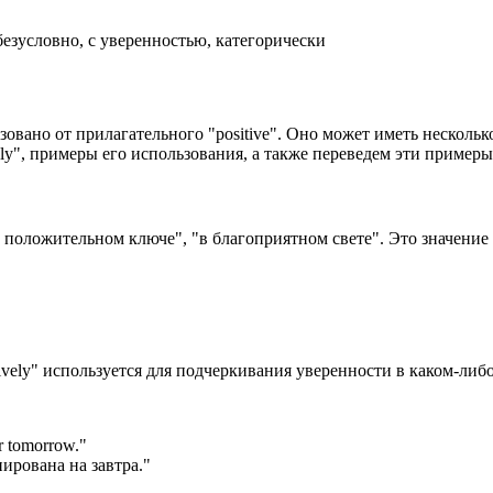
езусловно, с уверенностью, категорически
азовано от прилагательного "positive". Оно может иметь нескольк
ely", примеры его использования, а также переведем эти примеры
 "в положительном ключе", "в благоприятном свете". Это значен
tively" используется для подчеркивания уверенности в каком-либ
or tomorrow.
"
нирована на завтра."