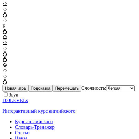
🔮
💠
💍
💠
E
💍
🔮
🔮
💠
💍
💍
💎
💠
💠
💍
Сложность:
Новая игра
Подсказка
Перемешать
Звук
100LEVELs
Интерактивный курс английского
Курс английского
Словарь-Тренажер
Статьи
Цены