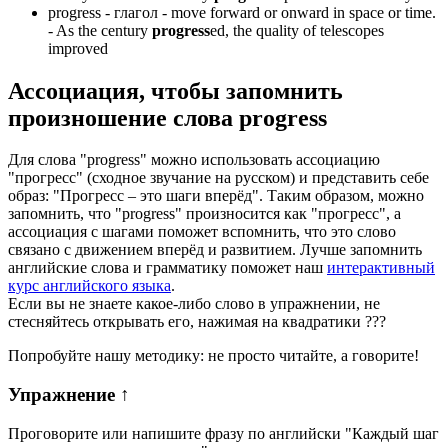
progress -
глагол
- move forward or onward in space or time.
-
As the century
progress
ed, the quality of telescopes
improved
Ассоциация
, чтобы запомнить
произношение слова
progress
Для слова "progress" можно использовать ассоциацию
"прогресс" (сходное звучание на русском) и представить себе
образ: "Прогресс – это шаги вперёд". Таким образом, можно
запомнить, что "progress" произносится как "прогресс", а
ассоциация с шагами поможет вспомнить, что это слово
связано с движением вперёд и развитием. Лучше запомнить
английские слова и грамматику поможет наш
интерактивный
курс английского языка
.
Если вы не знаете какое-либо слово в упражнении, не
стесняйтесь открывать его, нажимая на квадратики
?
?
?
Попробуйте нашу методику: не просто читайте, а говорите!
Упражнение
↑
Проговорите или напишите фразу по английски "
Каждый шаг