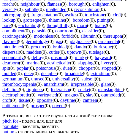
roach
(0)
,
neighbour
(0)
,
flatness
(0)
,
borough
(0)
,
enlighten
(0)
,
veracity
(0)
,
subtitle
(0)
,
unattended
(0)
,
reconstitution
(0)
,
micrograph
(0)
,
fragmentation
(0)
,
ascites
(0)
,
touchstone
(0)
,
cleft
(0)
,
lookup
(0)
,
grotesque
(0)
,
thiamine
(0)
,
boredom
(0)
,
pitting
(0)
,
bore
(0)
,
enchanting
(0)
,
thoughtfully
(0)
,
morn
(0)
,
hiatus
(0)
,
compliment
(0)
,
parasitic
(0)
,
courtroom
(0)
,
classifier
(0)
,
carcinogenic
(0)
,
motionless
(0)
,
forbid
(0)
,
albumin
(0)
,
thereupon
(0)
,
flavored
(0)
,
gerontology
(0)
,
gas
(0)
,
plagioclase
(0)
,
ornamental
(0)
,
intentioned
(0)
,
procure
(0)
,
braided
(0)
,
dandy
(0)
,
burlesque
(0)
,
dispersal
(0)
,
madden
(0)
,
cutler
(0)
,
uptown
(0)
,
tutelage
(0)
,
secondarily
(0)
,
defray
(0)
,
unsound
(0)
,
murky
(0)
,
hayward
(0)
,
dearborn
(0)
,
marina
(0)
,
aesthetically
(0)
,
slapping
(0)
,
livery
(0)
,
spit
(0)
,
poplar
(0)
,
poisonous
(0)
,
duet
(0)
,
chopper
(0)
,
stopped
(0)
,
mottled
(0)
,
deter
(0)
,
decipher
(0)
,
broadside
(0)
,
extradition
(0)
,
germanium
(0)
,
unused
(0)
,
universality
(0)
,
subsoil
(0)
,
thrombocytopenia
(0)
,
anarchism
(0)
,
irrepressible
(0)
,
glare
(0)
,
deflation
(0)
,
rightness
(0)
,
federalism
(0)
,
cricket
(0)
,
manslaughter
(0)
,
electrophoretic
(0)
,
variegated
(0)
,
magnet
(0)
,
slay
(0)
,
outmoded
(0)
,
croft
(0)
,
tissue
(0)
,
opposite
(0)
,
daytime
(0)
,
canteen
(0)
,
entitlement
(0)
,
prosper
(0)
,
covent
(0)
Возможно, вы захотите изучить эти английские слова:
pitch for
- подача для, шаг для
populate
- заселять, заселить
put up
- строить, мириться, выставить