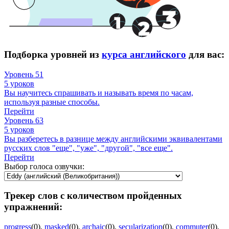
Подборка уровней из
курса английского
для вас:
Уровень 51
5 уроков
Вы научитесь спрашивать и называть время по часам,
используя разные способы.
Перейти
Уровень 63
5 уроков
Вы разберетесь в разнице между английскими эквивалентами
русских слов "еще", "уже", "другой", "все еще".
Перейти
Выбор голоса озвучки:
Трекер слов с количеством пройденных
упражнений:
progress
(0)
,
masked
(0)
,
archaic
(0)
,
secularization
(0)
,
commuter
(0)
,