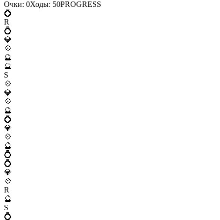
Очки:
0
Ходы:
50
P
R
O
G
R
E
S
S
💍
R
💍
💎
💠
🔮
🔮
S
💠
💎
💠
🔮
💍
💎
💠
🔮
💍
💍
💎
💠
R
🔮
S
💍