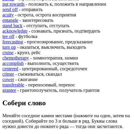
put towards
- положить к, положить в направлении
send off
- отправить
acuity
- острота, острота восприятия
entangle
- заинтересовать
stand back
- отступить, отступать
acknowledge
- сознавать, признать, подтвердить
tee off
- футболка
forecasting
- прогнозирование, предсказание
turn up
- оказаться, выключить, выходить
cruise
- круиз, рейс
chemotherapy
- химиотерапия, химии
accomplish
- выполнить, осуществить
centered
- центрированный, сосредоточен
cringe
- съеживаться, скандал
cower
- сжигание
transferable
- переносимый, перенос
grantee
- грантополучатель, получатель грантов
Собери слово
Меняйте соседние камни местами (нажмите на один, затем на
соседний). Собирайте по 3 и больше в ряд. Буквы слова
нужно довести до нижнего ряда — тогда они засчитаются.