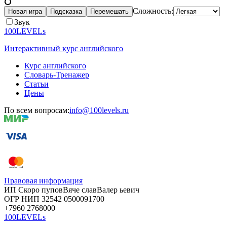
💍
Сложность:
Новая игра
Подсказка
Перемешать
Звук
100LEVELs
Интерактивный курс английского
Курс английского
Словарь-Тренажер
Статьи
Цены
По всем вопросам:
info@100levels.ru
Правовая информация
ИП Скоро
пупов
Вяче
слав
Валер
ьевич
ОГР
НИП
32542
05000
91700
+7960
276
8000
100LEVELs