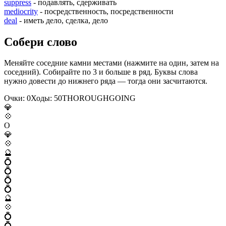
suppress
- подавлять, сдерживать
mediocrity
- посредственность, посредственности
deal
- иметь дело, сделка, дело
Собери слово
Меняйте соседние камни местами (нажмите на один, затем на
соседний). Собирайте по 3 и больше в ряд. Буквы слова
нужно довести до нижнего ряда — тогда они засчитаются.
Очки:
0
Ходы:
50
T
H
O
R
O
U
G
H
G
O
I
N
G
💎
💠
O
💎
💠
🔮
💍
💍
💍
💍
🔮
💠
💍
💍