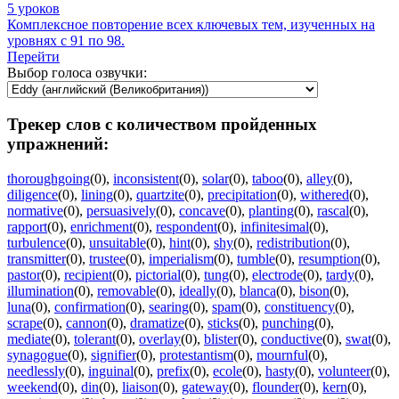
5 уроков
Комплексное повторение всех ключевых тем, изученных на
уровнях с 91 по 98.
Перейти
Выбор голоса озвучки:
Трекер слов с количеством пройденных
упражнений:
thoroughgoing
(0)
,
inconsistent
(0)
,
solar
(0)
,
taboo
(0)
,
alley
(0)
,
diligence
(0)
,
lining
(0)
,
quartzite
(0)
,
precipitation
(0)
,
withered
(0)
,
normative
(0)
,
persuasively
(0)
,
concave
(0)
,
planting
(0)
,
rascal
(0)
,
rapport
(0)
,
enrichment
(0)
,
respondent
(0)
,
infinitesimal
(0)
,
turbulence
(0)
,
unsuitable
(0)
,
hint
(0)
,
shy
(0)
,
redistribution
(0)
,
transmitter
(0)
,
trustee
(0)
,
imperialism
(0)
,
tumble
(0)
,
resumption
(0)
,
pastor
(0)
,
recipient
(0)
,
pictorial
(0)
,
tung
(0)
,
electrode
(0)
,
tardy
(0)
,
illumination
(0)
,
removable
(0)
,
ideally
(0)
,
blanca
(0)
,
bison
(0)
,
luna
(0)
,
confirmation
(0)
,
searing
(0)
,
spam
(0)
,
constituency
(0)
,
scrape
(0)
,
cannon
(0)
,
dramatize
(0)
,
sticks
(0)
,
punching
(0)
,
mediate
(0)
,
tolerant
(0)
,
overlay
(0)
,
blister
(0)
,
conductive
(0)
,
swat
(0)
,
synagogue
(0)
,
signifier
(0)
,
protestantism
(0)
,
mournful
(0)
,
needlessly
(0)
,
inguinal
(0)
,
prefix
(0)
,
ecole
(0)
,
hasty
(0)
,
volunteer
(0)
,
weekend
(0)
,
din
(0)
,
liaison
(0)
,
gateway
(0)
,
flounder
(0)
,
kern
(0)
,