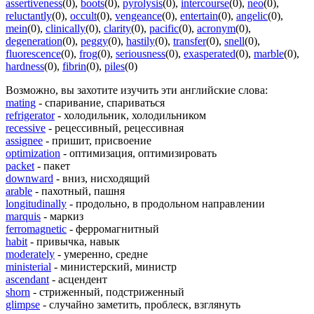
assertiveness
(0)
,
boots
(0)
,
pyrolysis
(0)
,
intercourse
(0)
,
neo
(0)
,
reluctantly
(0)
,
occult
(0)
,
vengeance
(0)
,
entertain
(0)
,
angelic
(0)
,
mein
(0)
,
clinically
(0)
,
clarity
(0)
,
pacific
(0)
,
acronym
(0)
,
degeneration
(0)
,
peggy
(0)
,
hastily
(0)
,
transfer
(0)
,
snell
(0)
,
fluorescence
(0)
,
frog
(0)
,
seriousness
(0)
,
exasperated
(0)
,
marble
(0)
,
hardness
(0)
,
fibrin
(0)
,
piles
(0)
Возможно, вы захотите изучить эти английские слова:
mating
- спаривание, спариваться
refrigerator
- холодильник, холодильником
recessive
- рецессивный, рецессивная
assignee
- пришит, присвоение
optimization
- оптимизация, оптимизировать
packet
- пакет
downward
- вниз, нисходящий
arable
- пахотный, пашня
longitudinally
- продольно, в продольном направлении
marquis
- маркиз
ferromagnetic
- ферромагнитный
habit
- привычка, навык
moderately
- умеренно, средне
ministerial
- министерский, министр
ascendant
- асцендент
shorn
- стриженный, подстриженный
glimpse
- случайно заметить, проблеск, взглянуть