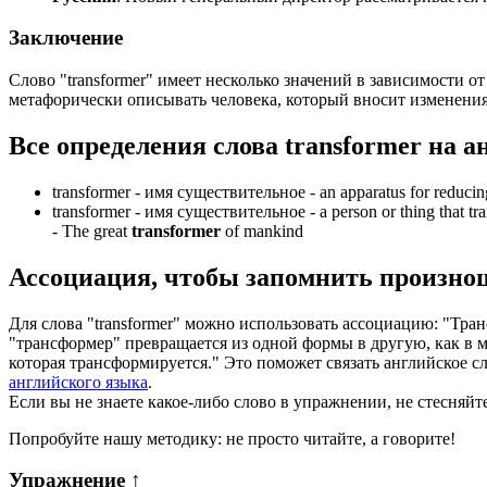
Заключение
Слово "transformer" имеет несколько значений в зависимости о
метафорически описывать человека, который вносит изменения
Все определения слова
transformer
на а
transformer -
имя существительное
- an apparatus for reducing
transformer -
имя существительное
- a person or thing that t
-
The great
transformer
of mankind
Ассоциация
, чтобы запомнить произно
Для слова "transformer" можно использовать ассоциацию: "Тран
"трансформер" превращается из одной формы в другую, как в 
которая трансформируется." Это поможет связать английское с
английского языка
.
Если вы не знаете какое-либо слово в упражнении, не стесняйт
Попробуйте нашу методику: не просто читайте, а говорите!
Упражнение
↑