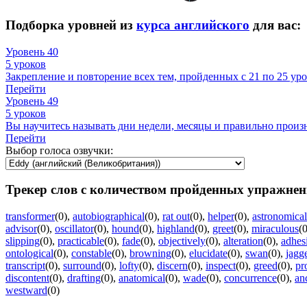
Подборка уровней из
курса английского
для вас:
Уровень 40
5 уроков
Закрепление и повторение всех тем, пройденных с 21 по 25 уро
Перейти
Уровень 49
5 уроков
Вы научитесь называть дни недели, месяцы и правильно произ
Перейти
Выбор голоса озвучки:
Трекер слов с количеством пройденных упражнен
transformer
(0)
,
autobiographical
(0)
,
rat out
(0)
,
helper
(0)
,
astronomical
advisor
(0)
,
oscillator
(0)
,
hound
(0)
,
highland
(0)
,
greet
(0)
,
miraculous
(0
slipping
(0)
,
practicable
(0)
,
fade
(0)
,
objectively
(0)
,
alteration
(0)
,
adhes
ontological
(0)
,
constable
(0)
,
browning
(0)
,
elucidate
(0)
,
swan
(0)
,
jagg
transcript
(0)
,
surround
(0)
,
lofty
(0)
,
discern
(0)
,
inspect
(0)
,
greed
(0)
,
pr
discontent
(0)
,
drafting
(0)
,
anatomical
(0)
,
wade
(0)
,
concurrence
(0)
,
an
westward
(0)