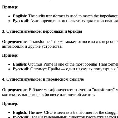
Пример
:
English
:
The audio transformer is used to match the impedance
Русский
: Аудиопреводчик используется для согласовани
3. Существительное: персонажи и бренды
Определение
: "Transformer" также может относиться к персон
автомобили и другие устройства.
Пример
:
English
:
Optimus Prime is one of the most popular Transformer
Русский
: Оптимус Прайм — один из самых популярных Т
4. Существительное: в переносном смысле
Определение
: В более метафорическом значении "transformer"
контексте, например, в бизнесе или личной жизни.
Пример
:
English
:
The new CEO is seen as a transformer for the struggli
Русский
: Новый генеральный директор рассматривается