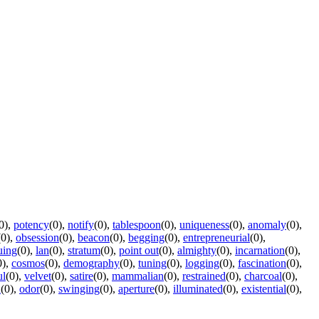
0)
,
potency
(0)
,
notify
(0)
,
tablespoon
(0)
,
uniqueness
(0)
,
anomaly
(0)
,
(0)
,
obsession
(0)
,
beacon
(0)
,
begging
(0)
,
entrepreneurial
(0)
,
uing
(0)
,
lan
(0)
,
stratum
(0)
,
point out
(0)
,
almighty
(0)
,
incarnation
(0)
,
0)
,
cosmos
(0)
,
demography
(0)
,
tuning
(0)
,
logging
(0)
,
fascination
(0)
,
ul
(0)
,
velvet
(0)
,
satire
(0)
,
mammalian
(0)
,
restrained
(0)
,
charcoal
(0)
,
n
(0)
,
odor
(0)
,
swinging
(0)
,
aperture
(0)
,
illuminated
(0)
,
existential
(0)
,