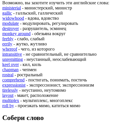
Возможно, вы захотите изучить эти английские слова:
ministerial
- министерский, министр
gallic
- галльский, галлический
widowhood
- вдова, вдовство
modulate
- модулировать, регулировать
destroyer
- разрушитель, эсминец
monkey around
- обезьяна вокруг
feebly
- слабо, слабый
eerily
- жутко, жутливо
whereof
- чего, из которого
intransitive
- не сравнительный, не сравнительно
unremitting
- неустанный, неослабевающий
keel over
- кил, киль
chapman
- чепмен
rostral
- ростральный
comprehend
- постигать, понимать, постичь
expressionist
- экспрессионист, экспрессионизм
tirelessly
- неустанно, неутомимо
layout
- макет, расположение
multiplex
- мультиплекс, многоплекс
roll by
- проезжать мимо, катиться мимо
Собери слово