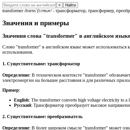
×
Найти
transformer
/trænsˈfɔːrmər/
- трансформатор, трансформер, преобр
Значения и примеры
Значения слова "transformer" в английском язык
Слово "transformer" в английском языке может использоваться
использования.
1. Существительное: трансформатор
Определение
: В техническом контексте "transformer" обознача
электроэнергии на большие расстояния и для различных прило
Пример
:
English
:
The transformer converts high voltage electricity to a 
Русский
: Трансформатор преобразует высокое напряжение
2. Существительное: преобразователь
Определение
: В более широком смысле "transformer" может оз