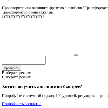
Проговорите или напишите фразу по английски "
Трансформато
Трансформатор очень тяжелый.
?
?
?
?
?
?
?
?
?
?
?
?
?
?
?
?
?
?
?
?
?
?
?
?
?
Проверить
Выберите режим:
Выберите режим:
Хотите выучить английский быстрее?
Попробуйте системный подход: 100 уровней, регулярные тренир
Попробовать бесплатно