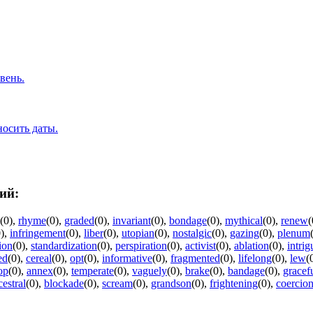
вень.
носить даты.
ий:
(0)
,
rhyme
(0)
,
graded
(0)
,
invariant
(0)
,
bondage
(0)
,
mythical
(0)
,
renew
(
)
,
infringement
(0)
,
liber
(0)
,
utopian
(0)
,
nostalgic
(0)
,
gazing
(0)
,
plenum
ion
(0)
,
standardization
(0)
,
perspiration
(0)
,
activist
(0)
,
ablation
(0)
,
intrig
ed
(0)
,
cereal
(0)
,
opt
(0)
,
informative
(0)
,
fragmented
(0)
,
lifelong
(0)
,
lew
(
op
(0)
,
annex
(0)
,
temperate
(0)
,
vaguely
(0)
,
brake
(0)
,
bandage
(0)
,
gracef
cestral
(0)
,
blockade
(0)
,
scream
(0)
,
grandson
(0)
,
frightening
(0)
,
coercio