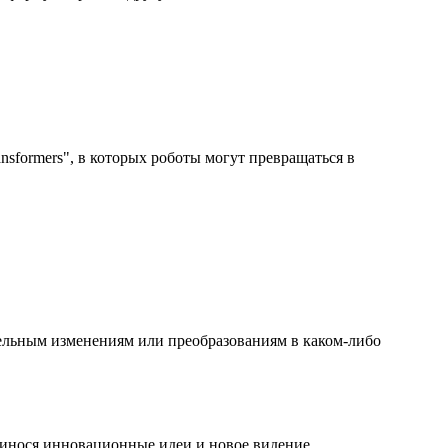
nsformers", в которых роботы могут превращаться в
ительным изменениям или преобразованиям в каком-либо
ринося инновационные идеи и новое видение.