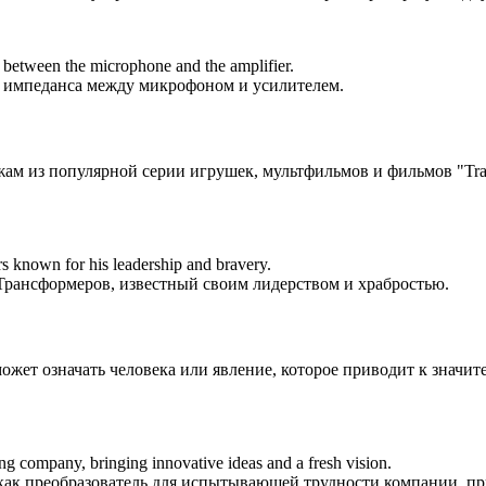
 between the microphone and the amplifier.
я импеданса между микрофоном и усилителем.
ажам из популярной серии игрушек, мультфильмов и фильмов "Tra
s known for his leadership and bravery.
рансформеров, известный своим лидерством и храбростью.
 может означать человека или явление, которое приводит к знач
ng company, bringing innovative ideas and a fresh vision.
 как преобразователь для испытывающей трудности компании, п