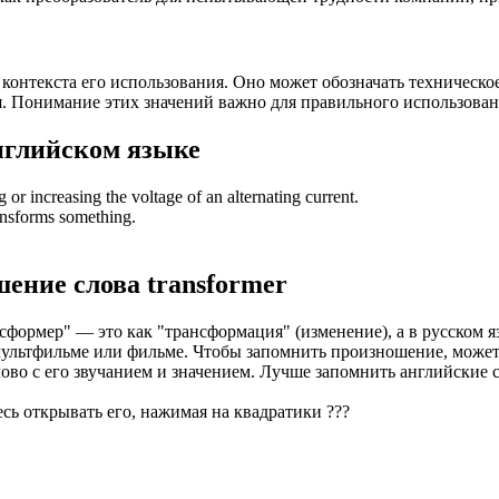
т контекста его использования. Оно может обозначать техническо
. Понимание этих значений важно для правильного использован
нглийском языке
 or increasing the voltage of an alternating current.
ransforms something.
шение слова
transformer
сформер" — это как "трансформация" (изменение), а в русском яз
мультфильме или фильме. Чтобы запомнить произношение, может
лово с его звучанием и значением. Лучше запомнить английские
есь открывать его, нажимая на квадратики
?
?
?