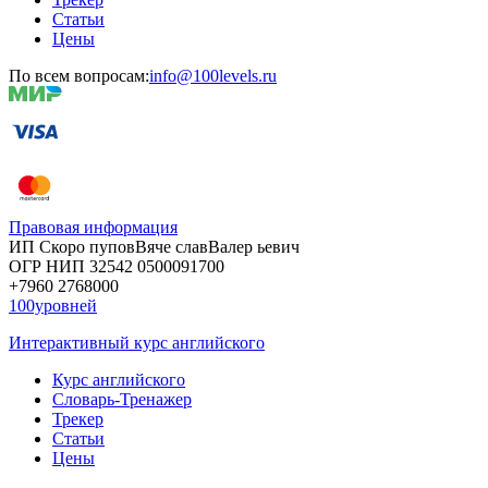
Статьи
Цены
По всем вопросам:
info@100levels.ru
Правовая информация
ИП Скоро
пупов
Вяче
слав
Валер
ьевич
ОГР
НИП
32542
05000
91700
+7960
276
8000
100уровней
Интерактивный курс английского
Курс английского
Словарь-Тренажер
Трекер
Статьи
Цены