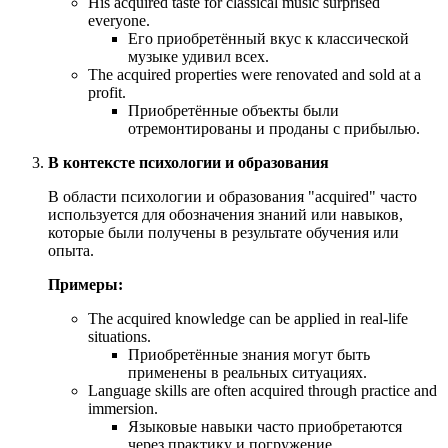
His acquired taste for classical music surprised
everyone.
Его приобретённый вкус к классической
музыке удивил всех.
The acquired properties were renovated and sold at a
profit.
Приобретённые объекты были
отремонтированы и проданы с прибылью.
В контексте психологии и образования
В области психологии и образования "acquired" часто
используется для обозначения знаний или навыков,
которые были получены в результате обучения или
опыта.
Примеры:
The acquired knowledge can be applied in real-life
situations.
Приобретённые знания могут быть
применены в реальных ситуациях.
Language skills are often acquired through practice and
immersion.
Языковые навыки часто приобретаются
через практику и погружение.