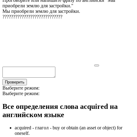
Проговорите или напишите фразу по английски "
Мы
приобрели землю для застройки.
"
Мы приобрели землю для застройки.
?
?
?
?
?
?
?
?
?
?
?
?
?
?
?
?
?
?
?
?
?
?
?
?
?
?
?
?
Проверить
Выберите режим:
Выберите режим:
Все определения слова
acquired
на
английском языке
acquired -
глагол
- buy or obtain (an asset or object) for
oneself.