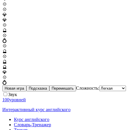
💠
💠
💎
💎
💠
🔮
💠
💍
💠
🔮
💠
🔮
🔮
💎
💠
💍
Сложность:
Новая игра
Подсказка
Перемешать
Звук
100уровней
Интерактивный курс английского
Курс английского
Словарь-Тренажер
Трекер