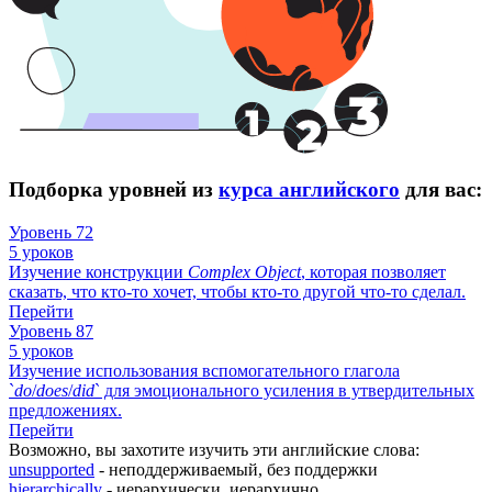
Подборка уровней из
курса английского
для вас:
Уровень 72
5 уроков
Изучение конструкции
Complex
Object
, которая позволяет
сказать, что кто-то хочет, чтобы кто-то другой что-то сделал.
Перейти
Уровень 87
5 уроков
Изучение использования вспомогательного глагола
`
do
/
does
/
did
` для эмоционального усиления в утвердительных
предложениях.
Перейти
Возможно, вы захотите изучить эти английские слова:
unsupported
- неподдерживаемый, без поддержки
hierarchically
- иерархически, иерархично