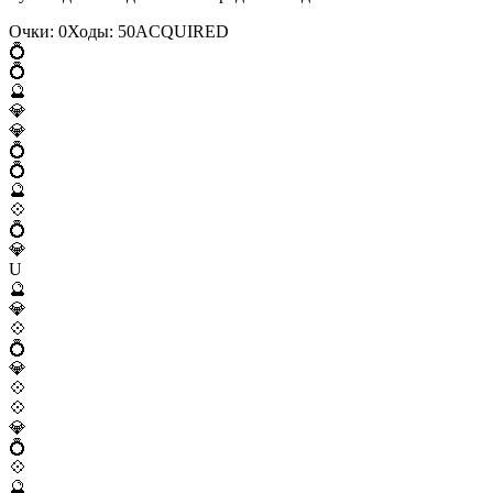
Очки:
0
Ходы:
50
A
C
Q
U
I
R
E
D
💍
💍
🔮
💎
💎
💍
💍
🔮
💠
💍
💎
U
🔮
💎
💠
💍
💎
💠
💠
💎
💍
💠
🔮