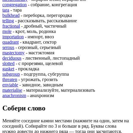
congregation
- собрание, конгрегация
tara
- тара
bulkhead
- переборка, перегородка
telling
- рассказывать, рассказывание
fractional
- дробный, частичный
mole
- крот, моль, родинка
importation
- импорт, ввоз
quadrant
- квадрант, сектор
serous
- серозный, серьезный
mastectomy
- мастэктомия
deciduous
- лиственный, листопадный
slotted
- с прорезями, щелевой
gasket
- прокладка
subgroup
- подгруппа, субгруппа
threaten
- угрожать, грозить
enviable
- завидное, завидным
materialise
- материализуйте, материализовать
anachronism
- анахронизм
Собери слово
Меняйте соседние камни местами (нажмите на один, затем на
соседний). Собирайте по 3 и больше в ряд. Буквы слова
нужно довести до нижнего ряда — тогда они засчитаются.