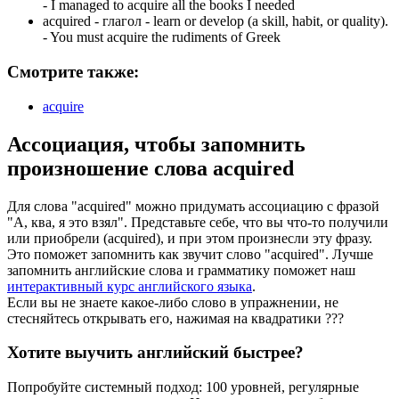
-
I managed to acquire all the books I needed
acquired -
глагол
- learn or develop (a skill, habit, or quality).
-
You must acquire the rudiments of Greek
Смотрите также:
acquire
Ассоциация
, чтобы запомнить
произношение слова
acquired
Для слова "acquired" можно придумать ассоциацию с фразой
"А, ква, я это взял". Представьте себе, что вы что-то получили
или приобрели (acquired), и при этом произнесли эту фразу.
Это поможет запомнить как звучит слово "acquired". Лучше
запомнить английские слова и грамматику поможет наш
интерактивный курс английского языка
.
Если вы не знаете какое-либо слово в упражнении, не
стесняйтесь открывать его, нажимая на квадратики
?
?
?
Хотите выучить английский быстрее?
Попробуйте системный подход: 100 уровней, регулярные