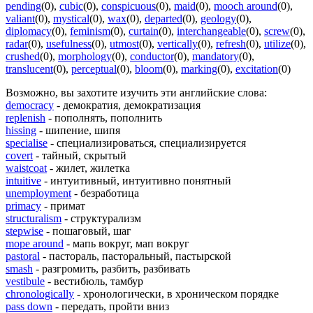
pending
(0)
,
cubic
(0)
,
conspicuous
(0)
,
maid
(0)
,
mooch around
(0)
,
valiant
(0)
,
mystical
(0)
,
wax
(0)
,
departed
(0)
,
geology
(0)
,
diplomacy
(0)
,
feminism
(0)
,
curtain
(0)
,
interchangeable
(0)
,
screw
(0)
,
radar
(0)
,
usefulness
(0)
,
utmost
(0)
,
vertically
(0)
,
refresh
(0)
,
utilize
(0)
,
crushed
(0)
,
morphology
(0)
,
conductor
(0)
,
mandatory
(0)
,
translucent
(0)
,
perceptual
(0)
,
bloom
(0)
,
marking
(0)
,
excitation
(0)
Возможно, вы захотите изучить эти английские слова:
democracy
- демократия, демократизация
replenish
- пополнять, пополнить
hissing
- шипение, шипя
specialise
- специализироваться, специализируется
covert
- тайный, скрытый
waistcoat
- жилет, жилетка
intuitive
- интуитивный, интуитивно понятный
unemployment
- безработица
primacy
- примат
structuralism
- структурализм
stepwise
- пошаговый, шаг
mope around
- мапь вокруг, мап вокруг
pastoral
- пастораль, пасторальный, пастырской
smash
- разгромить, разбить, разбивать
vestibule
- вестибюль, тамбур
chronologically
- хронологически, в хроническом порядке
pass down
- передать, пройти вниз