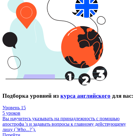
Подборка уровней из
курса английского
для вас:
Уровень 15
5 уроков
Вы научитесь указывать на принадлежность с помощью
апострофа '
s
и задавать вопросы к главному действующему
лицу (`
Who
...?`).
Перейти