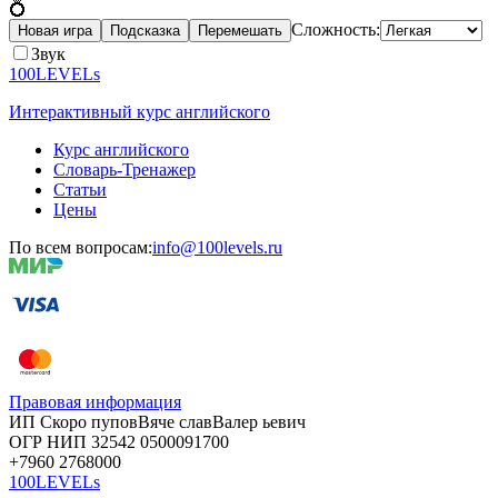
💍
Сложность:
Новая игра
Подсказка
Перемешать
Звук
100LEVELs
Интерактивный курс английского
Курс английского
Словарь-Тренажер
Статьи
Цены
По всем вопросам:
info@100levels.ru
Правовая информация
ИП Скоро
пупов
Вяче
слав
Валер
ьевич
ОГР
НИП
32542
05000
91700
+7960
276
8000
100LEVELs