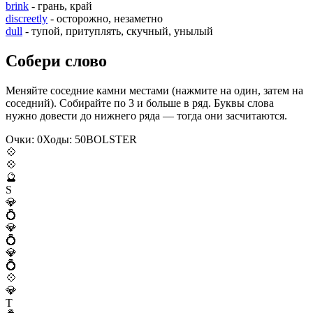
brink
- грань, край
discreetly
- осторожно, незаметно
dull
- тупой, притуплять, скучный, унылый
Собери слово
Меняйте соседние камни местами (нажмите на один, затем на
соседний). Собирайте по 3 и больше в ряд. Буквы слова
нужно довести до нижнего ряда — тогда они засчитаются.
Очки:
0
Ходы:
50
B
O
L
S
T
E
R
💠
💠
🔮
S
💎
💍
💎
💍
💎
💍
💠
💎
T