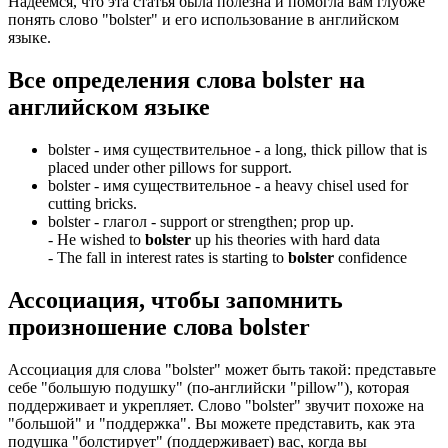
Надеемся, что эта статья была полезна и помогла вам глубже
понять слово "bolster" и его использование в английском
языке.
Все определения слова
bolster
на
английском языке
bolster -
имя существительное
- a long, thick pillow that is
placed under other pillows for support.
bolster -
имя существительное
- a heavy chisel used for
cutting bricks.
bolster -
глагол
- support or strengthen; prop up.
-
He wished to
bolster
up his theories with hard data
-
The fall in interest rates is starting to
bolster
confidence
Ассоциация
, чтобы запомнить
произношение слова
bolster
Ассоциация для слова "bolster" может быть такой: представьте
себе "большую подушку" (по-английски "pillow"), которая
поддерживает и укрепляет. Слово "bolster" звучит похоже на
"большой" и "поддержка". Вы можете представить, как эта
подушка "болстирует" (поддерживает) вас, когда вы