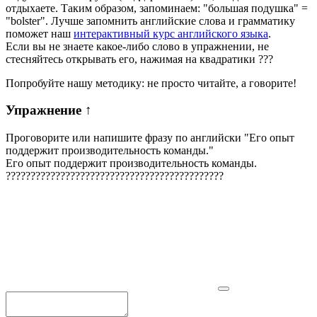
отдыхаете. Таким образом, запоминаем: "большая подушка" =
"bolster". Лучше запомнить английские слова и грамматику
поможет наш
интерактивный курс английского языка
.
Если вы не знаете какое-либо слово в упражнении, не
стесняйтесь открывать его, нажимая на квадратики
?
?
?
Попробуйте нашу методику: не просто читайте, а говорите!
Упражнение
↑
Проговорите или напишите фразу по английски "
Его опыт
поддержит производительность команды.
"
Его опыт поддержит производительность команды.
?
?
?
?
?
?
?
?
?
?
?
?
?
?
?
?
?
?
?
?
?
?
?
?
?
?
?
?
?
?
?
?
?
?
?
?
?
?
?
?
?
?
?
?