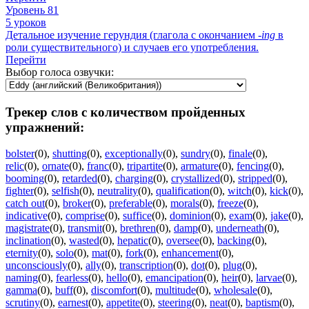
Уровень 81
5 уроков
Детальное изучение герундия (глагола с окончанием -
ing
в
роли существительного) и случаев его употребления.
Перейти
Выбор голоса озвучки:
Трекер слов с количеством пройденных
упражнений:
bolster
(0)
,
shutting
(0)
,
exceptionally
(0)
,
sundry
(0)
,
finale
(0)
,
relic
(0)
,
ornate
(0)
,
franc
(0)
,
tripartite
(0)
,
armature
(0)
,
fencing
(0)
,
booming
(0)
,
retarded
(0)
,
charging
(0)
,
crystallized
(0)
,
stripped
(0)
,
fighter
(0)
,
selfish
(0)
,
neutrality
(0)
,
qualification
(0)
,
witch
(0)
,
kick
(0)
,
catch out
(0)
,
broker
(0)
,
preferable
(0)
,
morals
(0)
,
freeze
(0)
,
indicative
(0)
,
comprise
(0)
,
suffice
(0)
,
dominion
(0)
,
exam
(0)
,
jake
(0)
,
magistrate
(0)
,
transmit
(0)
,
brethren
(0)
,
damp
(0)
,
underneath
(0)
,
inclination
(0)
,
wasted
(0)
,
hepatic
(0)
,
oversee
(0)
,
backing
(0)
,
eternity
(0)
,
solo
(0)
,
mat
(0)
,
fork
(0)
,
enhancement
(0)
,
unconsciously
(0)
,
ally
(0)
,
transcription
(0)
,
dot
(0)
,
plug
(0)
,
naming
(0)
,
fearless
(0)
,
hello
(0)
,
emancipation
(0)
,
heir
(0)
,
larvae
(0)
,
gamma
(0)
,
buff
(0)
,
discomfort
(0)
,
multitude
(0)
,
wholesale
(0)
,
scrutiny
(0)
,
earnest
(0)
,
appetite
(0)
,
steering
(0)
,
neat
(0)
,
baptism
(0)
,