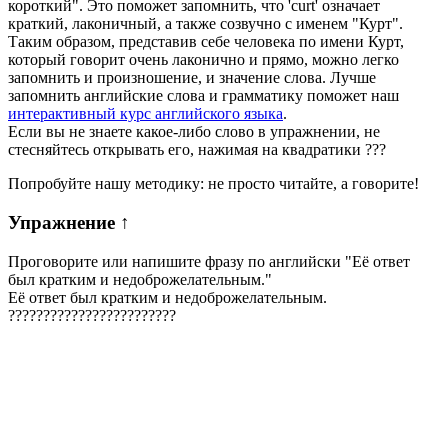
короткий". Это поможет запомнить, что 'curt' означает
краткий, лаконичный, а также созвучно с именем "Курт".
Таким образом, представив себе человека по имени Курт,
который говорит очень лаконично и прямо, можно легко
запомнить и произношение, и значение слова. Лучше
запомнить английские слова и грамматику поможет наш
интерактивный курс английского языка
.
Если вы не знаете какое-либо слово в упражнении, не
стесняйтесь открывать его, нажимая на квадратики
?
?
?
Попробуйте нашу методику: не просто читайте, а говорите!
Упражнение
↑
Проговорите или напишите фразу по английски "
Её ответ
был кратким и недоброжелательным.
"
Её ответ был кратким и недоброжелательным.
?
?
?
?
?
?
?
?
?
?
?
?
?
?
?
?
?
?
?
?
?
?
?
?