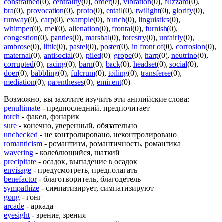
constrained
(0)
,
centrality
(0)
,
order
(0)
,
vibration
(0)
,
blizzard
(0)
,
bra
(0)
,
provocation
(0)
,
proto
(0)
,
entail
(0)
,
twilight
(0)
,
glorify
(0)
,
runway
(0)
,
carp
(0)
,
example
(0)
,
bunch
(0)
,
linguistics
(0)
,
whimper
(0)
,
mel
(0)
,
alienation
(0)
,
frontal
(0)
,
furnish
(0)
,
congestion
(0)
,
panties
(0)
,
marshal
(0)
,
forestry
(0)
,
unfairly
(0)
,
ambrose
(0)
,
little
(0)
,
pastel
(0)
,
poster
(0)
,
in front of
(0)
,
corrosion
(0)
,
maternal
(0)
,
antisocial
(0)
,
piled
(0)
,
grope
(0)
,
harp
(0)
,
neutrino
(0)
,
corrupted
(0)
,
racing
(0)
,
barn
(0)
,
back
(0)
,
headset
(0)
,
social
(0)
,
doer
(0)
,
babbling
(0)
,
fulcrum
(0)
,
toiling
(0)
,
transferee
(0)
,
mediation
(0)
,
parentheses
(0)
,
eminent
(0)
Возможно, вы захотите изучить эти английские слова:
penultimate
- предпоследний, предпочитает
torch
- факел, фонарик
sure
- конечно, уверенный, обязательно
unchecked
- не контролировано, неконтролировано
romanticism
- романтизм, романтичность, романтика
wavering
- колеблющийся, шаткий
precipitate
- осадок, выпадение в осадок
envisage
- предусмотреть, предполагать
benefactor
- благотворитель, благодетель
sympathize
- симпатизирует, симпатизируют
gong
- гонг
arcade
- аркада
eyesight
- зрение, зрения