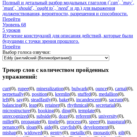
Полный и детальный разбор модальных глаголов (`
can
`, `
may
`,
`
must
`, `
should
`, `
ought
to
`, `
need
` и др.) для выражения
долженствования, вероятности, разрешения и способности.
Перейти
Уровень 68
5 уроков
Изучение конструкций для описания действий, которые были
будущими с точки зрения прошлого.
Перейти
Выбор голоса озвучки:
Трекер слов с количеством пройденных
упражнений:
curt
(0)
,
rupee
(0)
,
mineralization
(0)
,
bulwark
(0)
,
ounce
(0)
,
carnal
(0)
,
perpetually
(0)
,
position
(0)
,
kremlin
(0)
,
stuffed
(0)
,
medallion
(0)
,
left
(0)
,
say
(0)
,
steadfastly
(0)
,
bake
(0)
,
incandescent
(0)
,
sacrum
(0)
,
balancing
(0)
,
leap
(0)
,
retainer
(0)
,
rhythmical
(0)
,
secretarial
(0)
,
microstructure
(0)
,
booking
(0)
,
ding
(0)
,
template
(0)
,
unrecognized
(0)
,
subside
(0)
,
doze
(0)
,
referent
(0)
,
university
(0)
,
millet
(0)
,
propagate
(0)
,
tingle
(0)
,
process
(0)
,
speer
(0)
,
inaugural
(0)
,
penance
(0)
,
sloan
(0)
,
aide
(0)
,
crayfish
(0)
,
development
(0)
,
mishap
(0)
,
widowed
(0)
,
gentry
(0)
,
metallic
(0)
,
monastic
(0)
,
gilt
(0)
,