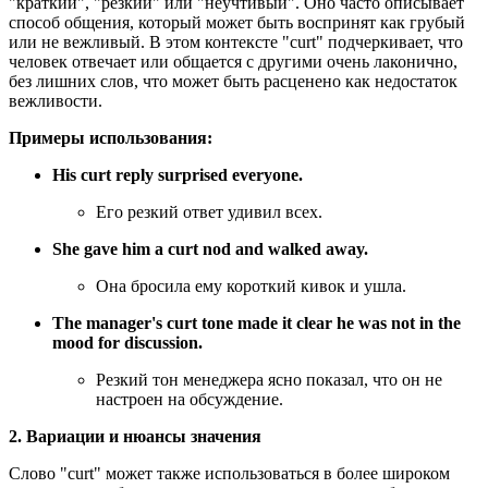
"краткий", "резкий" или "неучтивый". Оно часто описывает
способ общения, который может быть воспринят как грубый
или не вежливый. В этом контексте "curt" подчеркивает, что
человек отвечает или общается с другими очень лаконично,
без лишних слов, что может быть расценено как недостаток
вежливости.
Примеры использования:
His curt reply surprised everyone.
Его резкий ответ удивил всех.
She gave him a curt nod and walked away.
Она бросила ему короткий кивок и ушла.
The manager's curt tone made it clear he was not in the
mood for discussion.
Резкий тон менеджера ясно показал, что он не
настроен на обсуждение.
2. Вариации и нюансы значения
Слово "curt" может также использоваться в более широком