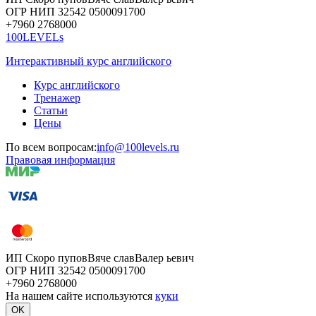
ОГР
НИП
32542
05000
91700
+7960
276
8000
100LEVELs
Интерактивный курс английского
Курс английского
Тренажер
Статьи
Цены
По всем вопросам:
info@100levels.ru
Правовая информация
ИП Скоро
пупов
Вяче
слав
Валер
ьевич
ОГР
НИП
32542
05000
91700
+7960
276
8000
На нашем сайте используются
куки
OK