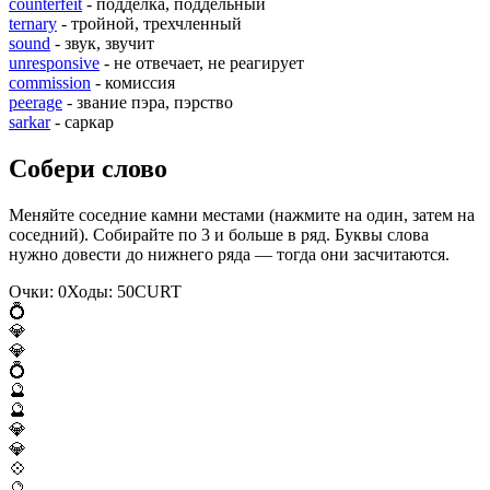
counterfeit
- подделка, поддельный
ternary
- тройной, трехчленный
sound
- звук, звучит
unresponsive
- не отвечает, не реагирует
commission
- комиссия
peerage
- звание пэра, пэрство
sarkar
- саркар
Собери слово
Меняйте соседние камни местами (нажмите на один, затем на
соседний). Собирайте по 3 и больше в ряд. Буквы слова
нужно довести до нижнего ряда — тогда они засчитаются.
Очки:
0
Ходы:
50
C
U
R
T
💍
💎
💎
💍
🔮
🔮
💎
💎
💠
🔮