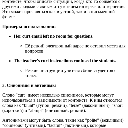
контексте, чтобы описать ситуации, когда кто-то общается с
другими людьми с явным отсутствием интереса или терпения.
Это может проявляться как в устной, так и в письменной
форме.
Примеры использования:
Her curt email left no room for questions.
Её резкий электронный адрес не оставил места для
вопросов.
The teacher's curt instructions confused the students.
Резкие инструкции учителя сбили студентов с
толку.
3. Синонимы и антонимы
Слово "curt" имеет несколько синонимов, которые могут
использоваться в зависимости от контекста. К ним относятся
слова как "blunt" (тупой, резкий), "terse" (лаконичный), "short"
(короткий) и "abrupt" (внезапный, резкий).
Антонимами могут быть слова, такие как "polite" (вежливый),
"courteous" (учтивый), "tactful" (тактичный), которые