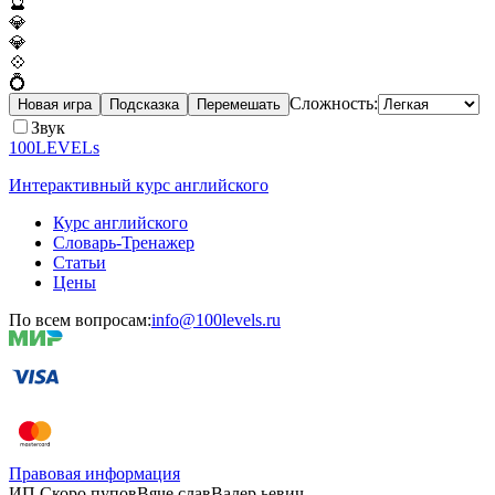
🔮
💎
💎
💠
💍
Сложность:
Новая игра
Подсказка
Перемешать
Звук
100LEVELs
Интерактивный курс английского
Курс английского
Словарь-Тренажер
Статьи
Цены
По всем вопросам:
info@100levels.ru
Правовая информация
ИП Скоро
пупов
Вяче
слав
Валер
ьевич