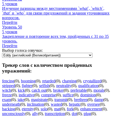
5 уроков
Изучение разницы между местоимениями `
what
`, `
which
`,
`
that
` и `
who
` для связи предложений и задания уточняющих
вопросов.
Перейти
Уровень 50
5 уроков
Закрепление и повторение всех тем, пройденных с 31 по 35
уровень.
Перейти
Выбор голоса озвучки:
Трекер слов с количеством пройденных
упражнений:
fencing
(0)
,
booming
(0)
,
retarded
(0)
,
charging
(0)
,
crystallized
(0)
,
stripped
(0)
,
fighter
(0)
,
selfish
(0)
,
neutrality
(0)
,
qualification
(0)
,
witch
(0)
,
kick
(0)
,
catch out
(0)
,
broker
(0)
,
preferable
(0)
,
morals
(0)
,
freeze
(0)
,
indicative
(0)
,
comprise
(0)
,
suffice
(0)
,
dominion
(0)
,
exam
(0)
,
jake
(0)
,
magistrate
(0)
,
transmit
(0)
,
brethren
(0)
,
damp
(0)
,
underneath
(0)
,
inclination
(0)
,
wasted
(0)
,
hepatic
(0)
,
oversee
(0)
,
backing
(0)
,
eternity
(0)
,
solo
(0)
,
mat
(0)
,
fork
(0)
,
enhancement
(0)
,
unconsciously
(0)
,
ally
(0)
,
transcription
(0)
,
dot
(0)
,
plug
(0)
,