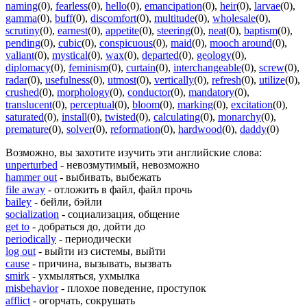
naming
(0)
,
fearless
(0)
,
hello
(0)
,
emancipation
(0)
,
heir
(0)
,
larvae
(0)
,
gamma
(0)
,
buff
(0)
,
discomfort
(0)
,
multitude
(0)
,
wholesale
(0)
,
scrutiny
(0)
,
earnest
(0)
,
appetite
(0)
,
steering
(0)
,
neat
(0)
,
baptism
(0)
,
pending
(0)
,
cubic
(0)
,
conspicuous
(0)
,
maid
(0)
,
mooch around
(0)
,
valiant
(0)
,
mystical
(0)
,
wax
(0)
,
departed
(0)
,
geology
(0)
,
diplomacy
(0)
,
feminism
(0)
,
curtain
(0)
,
interchangeable
(0)
,
screw
(0)
,
radar
(0)
,
usefulness
(0)
,
utmost
(0)
,
vertically
(0)
,
refresh
(0)
,
utilize
(0)
,
crushed
(0)
,
morphology
(0)
,
conductor
(0)
,
mandatory
(0)
,
translucent
(0)
,
perceptual
(0)
,
bloom
(0)
,
marking
(0)
,
excitation
(0)
,
saturated
(0)
,
install
(0)
,
twisted
(0)
,
calculating
(0)
,
monarchy
(0)
,
premature
(0)
,
solver
(0)
,
reformation
(0)
,
hardwood
(0)
,
daddy
(0)
Возможно, вы захотите изучить эти английские слова:
unperturbed
- невозмутимый, невозможно
hammer out
- выбивать, выбежать
file away
- отложить в файл, файл прочь
bailey
- бейли, бэйли
socialization
- социализация, общение
get to
- добраться до, дойти до
periodically
- периодически
log out
- выйти из системы, выйти
cause
- причина, вызывать, вызвать
smirk
- ухмыляться, ухмылка
misbehavior
- плохое поведение, проступок
afflict
- огорчать, сокрушать