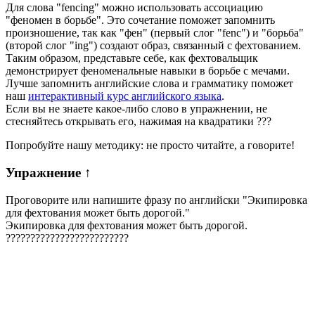
Для слова "fencing" можно использовать ассоциацию
"феномен в борьбе". Это сочетание поможет запомнить
произношение, так как "фен" (первый слог "fenc") и "борьба"
(второй слог "ing") создают образ, связанный с фехтованием.
Таким образом, представьте себе, как фехтовальщик
демонстрирует феноменальные навыки в борьбе с мечами.
Лучше запомнить английские слова и грамматику поможет
наш
интерактивный курс английского языка
.
Если вы не знаете какое-либо слово в упражнении, не
стесняйтесь открывать его, нажимая на квадратики
?
?
?
Попробуйте нашу методику: не просто читайте, а говорите!
Упражнение
↑
Проговорите или напишите фразу по английски "
Экипировка
для фехтования может быть дорогой.
"
Экипировка для фехтования может быть дорогой.
?
?
?
?
?
?
?
?
?
?
?
?
?
?
?
?
?
?
?
?
?
?
?
?
?