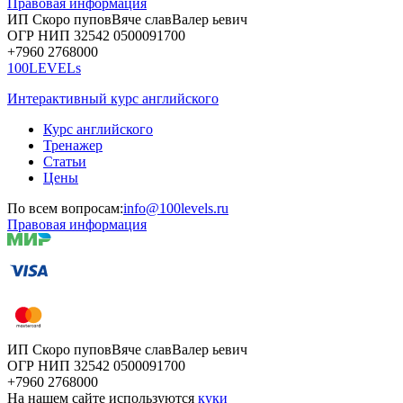
Правовая информация
ИП Скоро
пупов
Вяче
слав
Валер
ьевич
ОГР
НИП
32542
05000
91700
+7960
276
8000
100LEVELs
Интерактивный курс английского
Курс английского
Тренажер
Статьи
Цены
По всем вопросам:
info@100levels.ru
Правовая информация
ИП Скоро
пупов
Вяче
слав
Валер
ьевич
ОГР
НИП
32542
05000
91700
+7960
276
8000
На нашем сайте используются
куки