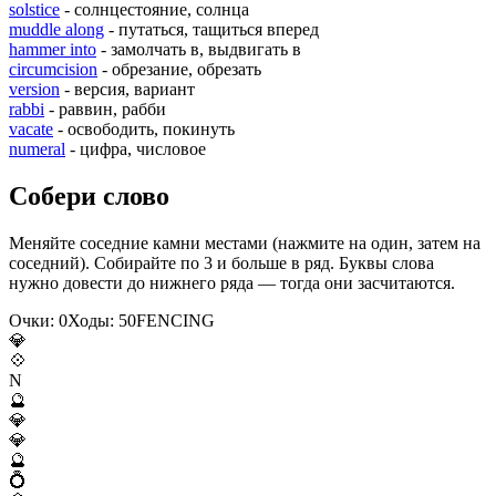
solstice
- солнцестояние, солнца
muddle along
- путаться, тащиться вперед
hammer into
- замолчать в, выдвигать в
circumcision
- обрезание, обрезать
version
- версия, вариант
rabbi
- раввин, рабби
vacate
- освободить, покинуть
numeral
- цифра, числовое
Собери слово
Меняйте соседние камни местами (нажмите на один, затем на
соседний). Собирайте по 3 и больше в ряд. Буквы слова
нужно довести до нижнего ряда — тогда они засчитаются.
Очки:
0
Ходы:
50
F
E
N
C
I
N
G
💎
💠
N
🔮
💎
💎
🔮
💍