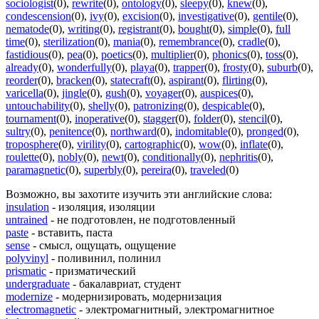
sociologist
(0)
,
rewrite
(0)
,
ontology
(0)
,
sleepy
(0)
,
knew
(0)
,
condescension
(0)
,
ivy
(0)
,
excision
(0)
,
investigative
(0)
,
gentile
(0)
,
nematode
(0)
,
writing
(0)
,
registrant
(0)
,
bought
(0)
,
simple
(0)
,
full
time
(0)
,
sterilization
(0)
,
mania
(0)
,
remembrance
(0)
,
cradle
(0)
,
fastidious
(0)
,
pea
(0)
,
poetics
(0)
,
multiplier
(0)
,
phonics
(0)
,
toss
(0)
,
already
(0)
,
wonderfully
(0)
,
playa
(0)
,
trapper
(0)
,
frosty
(0)
,
suburb
(0)
,
reorder
(0)
,
bracken
(0)
,
statecraft
(0)
,
aspirant
(0)
,
flirting
(0)
,
varicella
(0)
,
jingle
(0)
,
gush
(0)
,
voyager
(0)
,
auspices
(0)
,
untouchability
(0)
,
shelly
(0)
,
patronizing
(0)
,
despicable
(0)
,
tournament
(0)
,
inoperative
(0)
,
stagger
(0)
,
folder
(0)
,
stencil
(0)
,
sultry
(0)
,
penitence
(0)
,
northward
(0)
,
indomitable
(0)
,
pronged
(0)
,
troposphere
(0)
,
virility
(0)
,
cartographic
(0)
,
wow
(0)
,
inflate
(0)
,
roulette
(0)
,
nobly
(0)
,
newt
(0)
,
conditionally
(0)
,
nephritis
(0)
,
paramagnetic
(0)
,
superbly
(0)
,
pereira
(0)
,
traveled
(0)
Возможно, вы захотите изучить эти английские слова:
insulation
- изоляция, изоляции
untrained
- не подготовлен, не подготовленный
paste
- вставить, паста
sense
- смысл, ощущать, ощущение
polyvinyl
- поливинил, полинил
prismatic
- призматический
undergraduate
- бакалавриат, студент
modernize
- модернизировать, модернизация
electromagnetic
- электромагнитный, электромагнитное