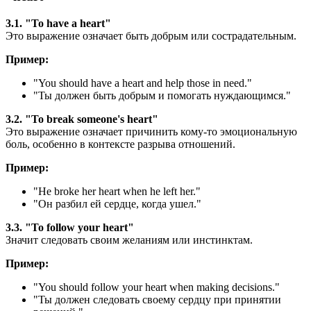
3.1. "To have a heart"
Это выражение означает быть добрым или сострадательным.
Пример:
"
You should have a heart and help those in need.
"
"Ты должен быть добрым и помогать нуждающимся."
3.2. "To break someone's heart"
Это выражение означает причинить кому-то эмоциональную
боль, особенно в контексте разрыва отношений.
Пример:
"
He broke her heart when he left her.
"
"Он разбил ей сердце, когда ушел."
3.3. "To follow your heart"
Значит следовать своим желаниям или инстинктам.
Пример:
"
You should follow your heart when making decisions.
"
"Ты должен следовать своему сердцу при принятии