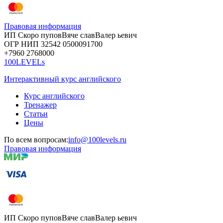
Правовая информация
ИП Скоро
пупов
Вяче
слав
Валер
ьевич
ОГР
НИП
32542
05000
91700
+7960
276
8000
100LEVELs
Интерактивный курс английского
Курс английского
Тренажер
Статьи
Цены
По всем вопросам:
info@100levels.ru
Правовая информация
ИП Скоро
пупов
Вяче
слав
Валер
ьевич