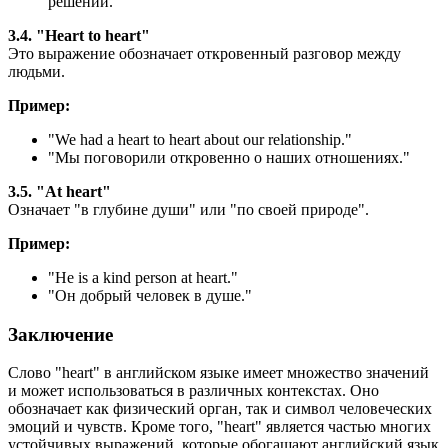
решений."
3.4. "Heart to heart"
Это выражение обозначает откровенный разговор между
людьми.
Пример:
"
We had a heart to heart about our relationship.
"
"Мы поговорили откровенно о наших отношениях."
3.5. "At heart"
Означает "в глубине души" или "по своей природе".
Пример:
"
He is a kind person at heart.
"
"Он добрый человек в душе."
Заключение
Слово "heart" в английском языке имеет множество значений
и может использоваться в различных контекстах. Оно
обозначает как физический орган, так и символ человеческих
эмоций и чувств. Кроме того, "heart" является частью многих
устойчивых выражений, которые обогащают английский язык