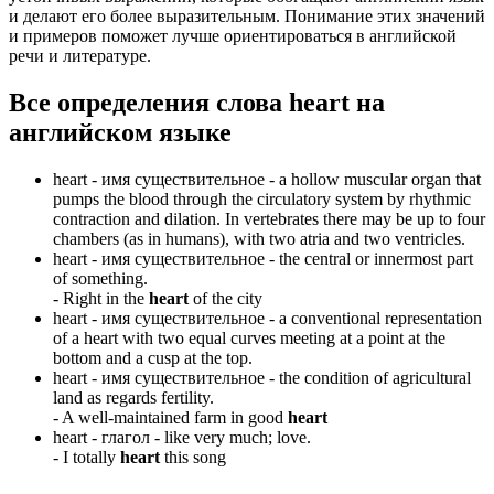
и делают его более выразительным. Понимание этих значений
и примеров поможет лучше ориентироваться в английской
речи и литературе.
Все определения слова
heart
на
английском языке
heart -
имя существительное
- a hollow muscular organ that
pumps the blood through the circulatory system by rhythmic
contraction and dilation. In vertebrates there may be up to four
chambers (as in humans), with two atria and two ventricles.
heart -
имя существительное
- the central or innermost part
of something.
-
Right in the
heart
of the city
heart -
имя существительное
- a conventional representation
of a heart with two equal curves meeting at a point at the
bottom and a cusp at the top.
heart -
имя существительное
- the condition of agricultural
land as regards fertility.
-
A well-maintained farm in good
heart
heart -
глагол
- like very much; love.
-
I totally
heart
this song