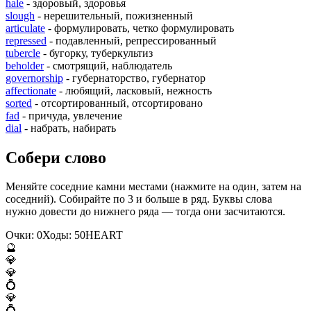
hale
- здоровый, здоровья
slough
- нерешительный, пожизненный
articulate
- формулировать, четко формулировать
repressed
- подавленный, репрессированный
tubercle
- бугорку, туберкультиз
beholder
- смотрящий, наблюдатель
governorship
- губернаторство, губернатор
affectionate
- любящий, ласковый, нежность
sorted
- отсортированный, отсортировано
fad
- причуда, увлечение
dial
- набрать, набирать
Собери слово
Меняйте соседние камни местами (нажмите на один, затем на
соседний). Собирайте по 3 и больше в ряд. Буквы слова
нужно довести до нижнего ряда — тогда они засчитаются.
Очки:
0
Ходы:
50
H
E
A
R
T
🔮
💎
💎
💍
💎
💍