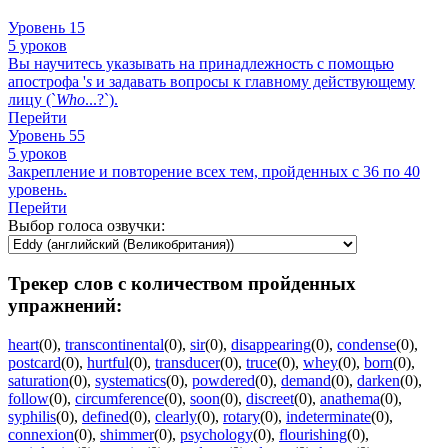
Уровень 15
5 уроков
Вы научитесь указывать на принадлежность с помощью
апострофа '
s
и задавать вопросы к главному действующему
лицу (`
Who
...?`).
Перейти
Уровень 55
5 уроков
Закрепление и повторение всех тем, пройденных с 36 по 40
уровень.
Перейти
Выбор голоса озвучки:
Трекер слов с количеством пройденных
упражнений:
heart
(0)
,
transcontinental
(0)
,
sir
(0)
,
disappearing
(0)
,
condense
(0)
,
postcard
(0)
,
hurtful
(0)
,
transducer
(0)
,
truce
(0)
,
whey
(0)
,
born
(0)
,
saturation
(0)
,
systematics
(0)
,
powdered
(0)
,
demand
(0)
,
darken
(0)
,
follow
(0)
,
circumference
(0)
,
soon
(0)
,
discreet
(0)
,
anathema
(0)
,
syphilis
(0)
,
defined
(0)
,
clearly
(0)
,
rotary
(0)
,
indeterminate
(0)
,
connexion
(0)
,
shimmer
(0)
,
psychology
(0)
,
flourishing
(0)
,