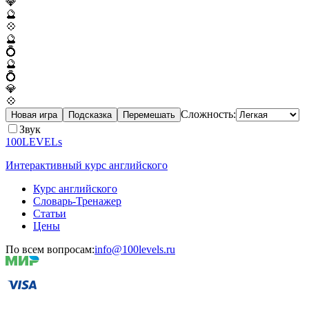
💎
🔮
💠
🔮
💍
🔮
💍
💎
💠
Сложность:
Новая игра
Подсказка
Перемешать
Звук
100LEVELs
Интерактивный курс английского
Курс английского
Словарь-Тренажер
Статьи
Цены
По всем вопросам:
info@100levels.ru