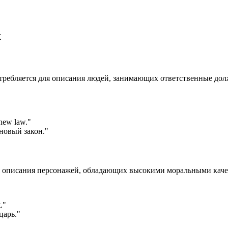
х
требляется для описания людей, занимающих ответственные долж
 new law.
"
новый закон."
для описания персонажей, обладающих высокими моральными каче
.
"
царь."