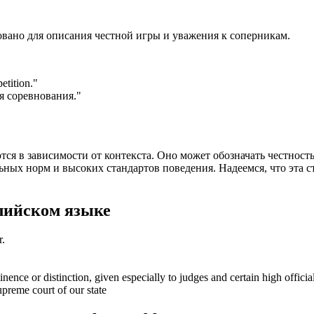
овано для описания честной игры и уважения к соперникам.
etition.
"
я соревнования."
тся в зависимости от контекста. Оно может обозначать честност
ных норм и высоких стандартов поведения. Надеемся, что эта ст
лийском языке
r.
inence or distinction, given especially to judges and certain high officia
upreme court of our state