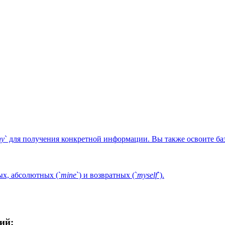
hy
` для получения конкретной информации. Вы также освоите ба
х, абсолютных (`
mine
`) и возвратных (`
myself
`).
ий: