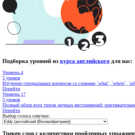
Подборка уровней из
курса английского
для вас:
Уровень 4
5 уроков
Изучение специальных вопросов со словами `
what
`, `
where
`, `
w
Перейти
Уровень 17
5 уроков
Полный обзор всех типов личных местоимений: притяжательны
Перейти
Выбор голоса озвучки:
Трекер слов с количеством пройденных упражнен