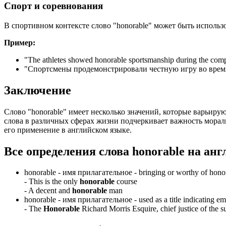
Спорт и соревнования
В спортивном контексте слово "honorable" может быть использ
Пример:
"
The athletes showed honorable sportsmanship during the comp
"Спортсмены продемонстрировали честную игру во врем
Заключение
Слово "honorable" имеет несколько значений, которые варьирую
слова в различных сферах жизни подчеркивает важность мораль
его применение в английском языке.
Все определения слова
honorable
на анг
honorable -
имя прилагательное
- bringing or worthy of hono
-
This is the only
honorable
course
-
A decent and
honorable
man
honorable -
имя прилагательное
- used as a title indicating em
-
The
Honorable
Richard Morris Esquire, chief justice of the s