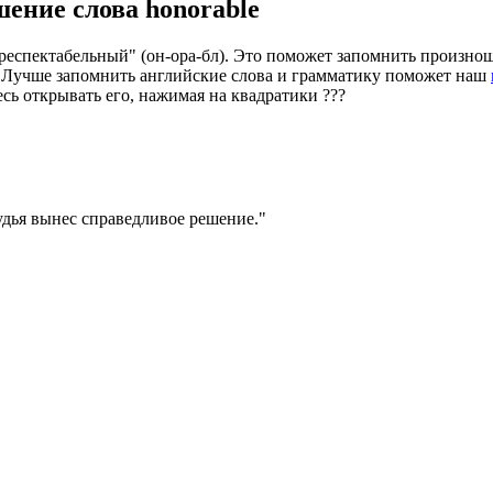
шение слова
honorable
респектабельный" (он-ора-бл). Это поможет запомнить произнош
". Лучше запомнить английские слова и грамматику поможет наш
есь открывать его, нажимая на квадратики
?
?
?
дья вынес справедливое решение.
"