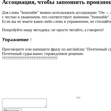
Ассоциация
, чтобы запомнить произно
Для слова "honorable" можно использовать ассоциацию "Он — 
с честью и уважением, что соответствует значению "honorable
Если вы не знаете какое-либо слово в упражнении, не стесняйт
Попробуйте нашу методику: не просто читайте, а говорите!
Упражнение
↑
Проговорите или напишите фразу по английски "
Почтенный су
Почтенный судья вынес справедливое решение.
?
?
?
?
?
?
?
?
?
?
?
?
?
?
?
?
?
?
?
?
?
?
?
?
?
?
?
?
?
?
?
?