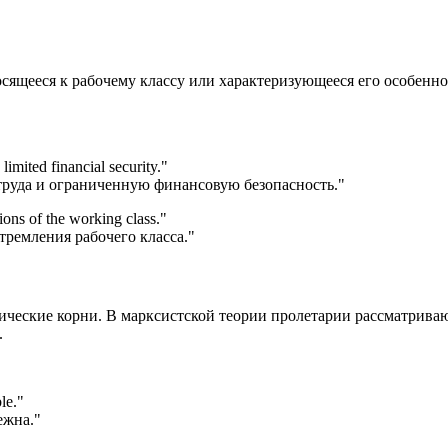
тносящееся к рабочему классу или характеризующееся его особенн
limited financial security.
"
труда и ограниченную финансовую безопасность."
tions of the working class.
"
тремления рабочего класса."
итические корни. В марксистской теории пролетарии рассматрив
.
le.
"
ежна."