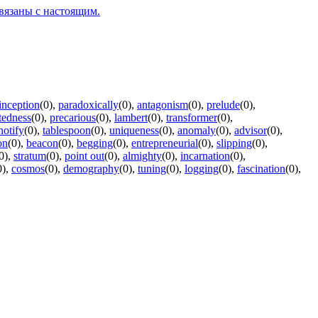
вязаны с настоящим.
inception
(0)
,
paradoxically
(0)
,
antagonism
(0)
,
prelude
(0)
,
tedness
(0)
,
precarious
(0)
,
lambert
(0)
,
transformer
(0)
,
notify
(0)
,
tablespoon
(0)
,
uniqueness
(0)
,
anomaly
(0)
,
advisor
(0)
,
on
(0)
,
beacon
(0)
,
begging
(0)
,
entrepreneurial
(0)
,
slipping
(0)
,
0)
,
stratum
(0)
,
point out
(0)
,
almighty
(0)
,
incarnation
(0)
,
0)
,
cosmos
(0)
,
demography
(0)
,
tuning
(0)
,
logging
(0)
,
fascination
(0)
,