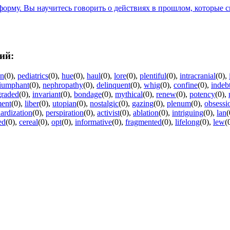
орму. Вы научитесь говорить о действиях в прошлом, которые с
ий:
on
(0)
,
pediatrics
(0)
,
hue
(0)
,
haul
(0)
,
lore
(0)
,
plentiful
(0)
,
intracranial
(0)
,
riumphant
(0)
,
nephropathy
(0)
,
delinquent
(0)
,
whig
(0)
,
confine
(0)
,
indeb
graded
(0)
,
invariant
(0)
,
bondage
(0)
,
mythical
(0)
,
renew
(0)
,
potency
(0)
,
ment
(0)
,
liber
(0)
,
utopian
(0)
,
nostalgic
(0)
,
gazing
(0)
,
plenum
(0)
,
obsessi
ardization
(0)
,
perspiration
(0)
,
activist
(0)
,
ablation
(0)
,
intriguing
(0)
,
lan
(
ed
(0)
,
cereal
(0)
,
opt
(0)
,
informative
(0)
,
fragmented
(0)
,
lifelong
(0)
,
lew
(