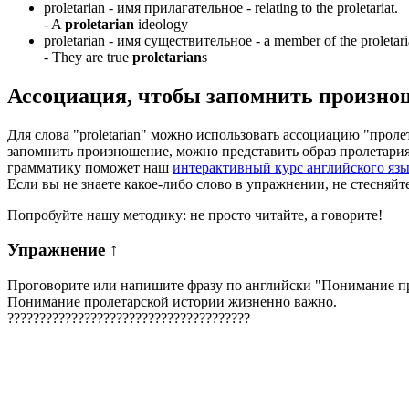
proletarian -
имя прилагательное
- relating to the proletariat.
-
A
proletarian
ideology
proletarian -
имя существительное
- a member of the proletari
-
They are true
proletarian
s
Ассоциация
, чтобы запомнить произно
Для слова "proletarian" можно использовать ассоциацию "пролет
запомнить произношение, можно представить образ пролетария, 
грамматику поможет наш
интерактивный курс английского яз
Если вы не знаете какое-либо слово в упражнении, не стесняйт
Попробуйте нашу методику: не просто читайте, а говорите!
Упражнение
↑
Проговорите или напишите фразу по английски "
Понимание пр
Понимание пролетарской истории жизненно важно.
?
?
?
?
?
?
?
?
?
?
?
?
?
?
?
?
?
?
?
?
?
?
?
?
?
?
?
?
?
?
?
?
?
?
?
?
?
?