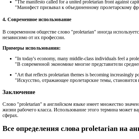
"
The manifesto called for a united proletarian front against capit
"Манифест призывал к объединенному пролетарскому фро
4. Современное использование
В современном обществе слово "proletarian" иногда использует
независимо от их профессии.
Примеры использования:
"
In today's economy, many middle-class individuals feel a proleta
"В современной экономике многие представители среднег
"
Art that reflects proletarian themes is becoming increasingly p
"Искусство, отражающее пролетарские темы, становится 
Заключение
Слово "proletarian" в английском языке имеет множество значе
жизни рабочего класса. Использование этого термина может в
сферах.
Все определения слова
proletarian
на ан