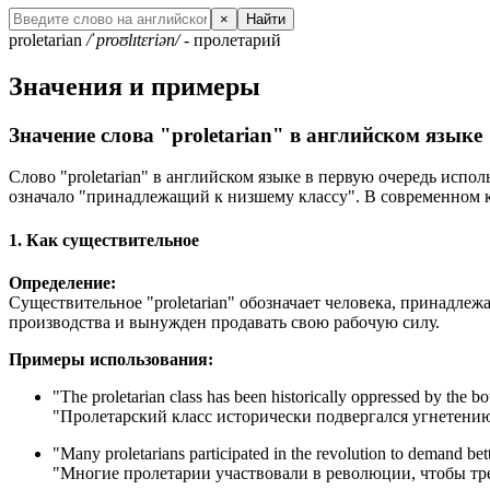
×
Найти
proletarian
/ˈproʊlɪtɛriən/
- пролетарий
Значения и примеры
Значение слова "proletarian" в английском языке
Слово "proletarian" в английском языке в первую очередь испол
означало "принадлежащий к низшему классу". В современном ко
1. Как существительное
Определение:
Существительное "proletarian" обозначает человека, принадлеж
производства и вынужден продавать свою рабочую силу.
Примеры использования:
"
The proletarian class has been historically oppressed by the bo
"Пролетарский класс исторически подвергался угнетению
"
Many proletarians participated in the revolution to demand bet
"Многие пролетарии участвовали в революции, чтобы тр