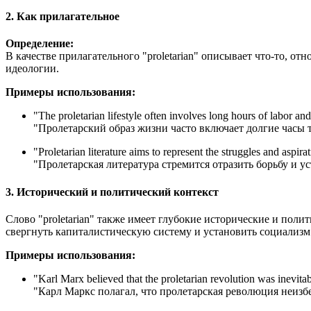
2. Как прилагательное
Определение:
В качестве прилагательного "proletarian" описывает что-то, о
идеологии.
Примеры использования:
"
The proletarian lifestyle often involves long hours of labor and 
"Пролетарский образ жизни часто включает долгие часы 
"
Proletarian literature aims to represent the struggles and aspira
"Пролетарская литература стремится отразить борьбу и ус
3. Исторический и политический контекст
Слово "proletarian" также имеет глубокие исторические и пол
свергнуть капиталистическую систему и установить социализм
Примеры использования:
"
Karl Marx believed that the proletarian revolution was inevitab
"Карл Маркс полагал, что пролетарская революция неизб