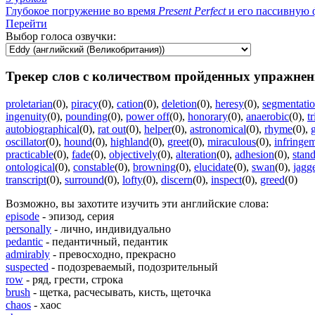
Глубокое погружение во время
Present
Perfect
и его пассивную ф
Перейти
Выбор голоса озвучки:
Трекер слов с количеством пройденных упражнен
proletarian
(0)
,
piracy
(0)
,
cation
(0)
,
deletion
(0)
,
heresy
(0)
,
segmentati
ingenuity
(0)
,
pounding
(0)
,
power off
(0)
,
honorary
(0)
,
anaerobic
(0)
,
t
autobiographical
(0)
,
rat out
(0)
,
helper
(0)
,
astronomical
(0)
,
rhyme
(0)
,
oscillator
(0)
,
hound
(0)
,
highland
(0)
,
greet
(0)
,
miraculous
(0)
,
infringe
practicable
(0)
,
fade
(0)
,
objectively
(0)
,
alteration
(0)
,
adhesion
(0)
,
stand
ontological
(0)
,
constable
(0)
,
browning
(0)
,
elucidate
(0)
,
swan
(0)
,
jagg
transcript
(0)
,
surround
(0)
,
lofty
(0)
,
discern
(0)
,
inspect
(0)
,
greed
(0)
Возможно, вы захотите изучить эти английские слова:
episode
- эпизод, серия
personally
- лично, индивидуально
pedantic
- педантичный, педантик
admirably
- превосходно, прекрасно
suspected
- подозреваемый, подозрительный
row
- ряд, грести, строка
brush
- щетка, расчесывать, кисть, щеточка
chaos
- хаос