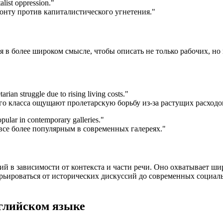
alist oppression.
"
нту против капиталистического угнетения."
ся в более широком смысле, чтобы описать не только рабочих, н
rian struggle due to rising living costs.
"
о класса ощущают пролетарскую борьбу из-за растущих расходо
opular in contemporary galleries.
"
все более популярным в современных галереях."
ний в зависимости от контекста и части речи. Оно охватывает ш
арьироваться от исторических дискуссий до современных социал
глийском языке