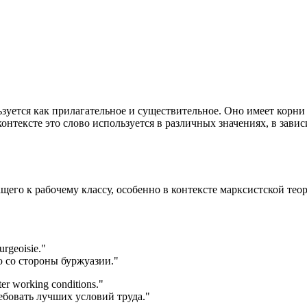
ьзуется как прилагательное и существительное. Оно имеет корни в
нтексте это слово используется в различных значениях, в завис
ащего к рабочему классу, особенно в контексте марксистской тео
urgeoisie.
"
 со стороны буржуазии."
ter working conditions.
"
ебовать лучших условий труда."