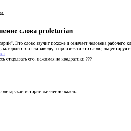
at.
шение слова
proletarian
арий". Это слово звучит похоже и означает человека рабочего кла
который стоит на заводе, и произнести это слово, акцентируя н
ыка
.
есь открывать его, нажимая на квадратики
?
?
?
олетарской истории жизненно важно.
"