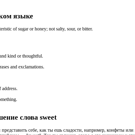
ком языке
ristic of sugar or honey; not salty, sour, or bitter.
 and kind or thoughtful.
rases and exclamations.
f address.
omething.
шение слова
sweet
и представить себе, как ты ешь сладости, например, конфеты и