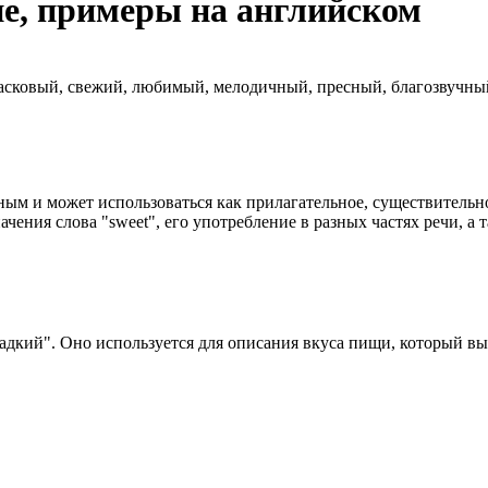
ие, примеры на английском
ласковый, свежий, любимый, мелодичный, пресный, благозвучн
ым и может использоваться как прилагательное, существительное
начения слова "sweet", его употребление в разных частях речи, 
ладкий". Оно используется для описания вкуса пищи, который в