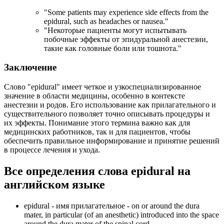
"
Some patients may experience side effects from the
epidural, such as headaches or nausea.
"
"Некоторые пациенты могут испытывать
побочные эффекты от эпидуральной анестезии,
такие как головные боли или тошнота."
Заключение
Слово "epidural" имеет четкое и узкоспециализированное
значение в области медицины, особенно в контексте
анестезии и родов. Его использование как прилагательного и
существительного позволяет точно описывать процедуры и
их эффекты. Понимание этого термина важно как для
медицинских работников, так и для пациентов, чтобы
обеспечить правильное информирование и принятие решений
в процессе лечения и ухода.
Все определения слова
epidural
на
английском языке
epidural -
имя прилагательное
- on or around the dura
mater, in particular (of an anesthetic) introduced into the space
around the dura mater of the spinal cord.