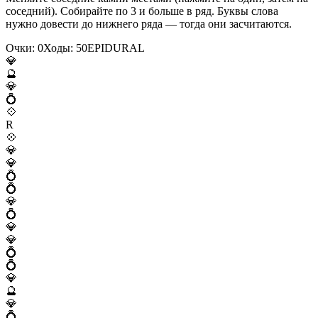
соседний). Собирайте по 3 и больше в ряд. Буквы слова
нужно довести до нижнего ряда — тогда они засчитаются.
Очки:
0
Ходы:
50
E
P
I
D
U
R
A
L
💎
🔮
💎
💍
💠
R
💠
💎
💎
💍
💍
💎
💍
💎
💎
💍
💍
💎
🔮
💎
💍