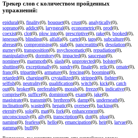
Трекер слов с количеством пройденных
упражнений:
epidural
(0)
,
finality
(0)
,
bouquet
(0)
,
crust
(0)
,
analytically
(0)
,
soprano
(0)
,
addict
(0)
,
laryngeal
(0)
,
econometric
(0)
,
prod
(0)
,
coexist
(0)
,
clot
(0)
,
plow into
(0)
,
prescriptive
(0)
,
rake
(0)
,
booked
(0)
,
igneous
(0)
,
blinding
(0)
,
alfalfa
(0)
,
cartel
(0)
,
taps
(0)
,
subculture
(0)
,
abreast
(0)
,
compromising
(0)
,
stab
(0)
,
pancreatitis
(0)
,
desolation
(0)
,
gurney
(0)
,
transposition
(0)
,
psychosomatic
(0)
,
repudiation
(0)
,
manipulative
(0)
,
dormitory
(0)
,
impacted
(0)
,
saucepan
(0)
,
nominee
(0)
,
mammoth
(0)
,
slash
(0)
,
unprotected
(0)
,
bolster
(0)
,
shutting
(0)
,
exceptionally
(0)
,
sundry
(0)
,
finale
(0)
,
relic
(0)
,
ornate
(0)
,
franc
(0)
,
tripartite
(0)
,
armature
(0)
,
fencing
(0)
,
booming
(0)
,
retarded
(0)
,
charging
(0)
,
crystallized
(0)
,
stripped
(0)
,
fighter
(0)
,
selfish
(0)
,
neutrality
(0)
,
qualification
(0)
,
witch
(0)
,
kick
(0)
,
catch
out
(0)
,
broker
(0)
,
preferable
(0)
,
morals
(0)
,
freeze
(0)
,
indicative
(0)
,
comprise
(0)
,
suffice
(0)
,
dominion
(0)
,
exam
(0)
,
jake
(0)
,
magistrate
(0)
,
transmit
(0)
,
brethren
(0)
,
damp
(0)
,
underneath
(0)
,
inclination
(0)
,
wasted
(0)
,
hepatic
(0)
,
oversee
(0)
,
backing
(0)
,
eternity
(0)
,
solo
(0)
,
mat
(0)
,
fork
(0)
,
enhancement
(0)
,
unconsciously
(0)
,
ally
(0)
,
transcription
(0)
,
dot
(0)
,
plug
(0)
,
naming
(0)
,
fearless
(0)
,
hello
(0)
,
emancipation
(0)
,
heir
(0)
,
larvae
(0)
,
gamma
(0)
,
buff
(0)