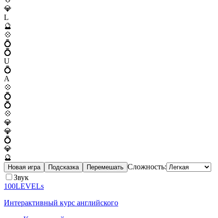
💎
L
🔮
💠
💍
💍
U
💍
A
💠
💍
💍
💠
💎
💎
💍
💎
🔮
Сложность:
Новая игра
Подсказка
Перемешать
Звук
100LEVELs
Интерактивный курс английского