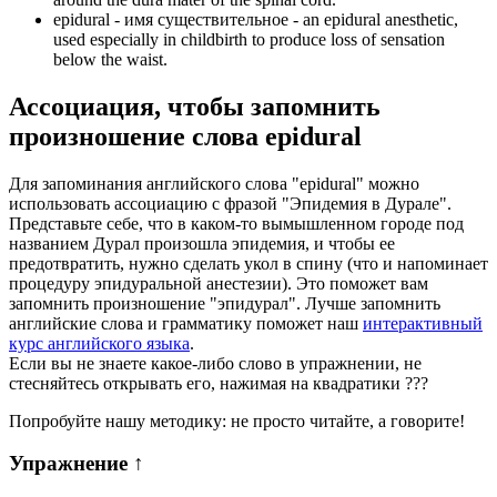
epidural -
имя существительное
- an epidural anesthetic,
used especially in childbirth to produce loss of sensation
below the waist.
Ассоциация
, чтобы запомнить
произношение слова
epidural
Для запоминания английского слова "epidural" можно
использовать ассоциацию с фразой "Эпидемия в Дурале".
Представьте себе, что в каком-то вымышленном городе под
названием Дурал произошла эпидемия, и чтобы ее
предотвратить, нужно сделать укол в спину (что и напоминает
процедуру эпидуральной анестезии). Это поможет вам
запомнить произношение "эпидурал". Лучше запомнить
английские слова и грамматику поможет наш
интерактивный
курс английского языка
.
Если вы не знаете какое-либо слово в упражнении, не
стесняйтесь открывать его, нажимая на квадратики
?
?
?
Попробуйте нашу методику: не просто читайте, а говорите!
Упражнение
↑