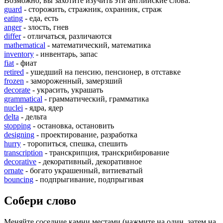
Возможно, вы захотите изучить эти английские слова:
guard
- сторожить, стражник, охранник, страж
eating
- еда, есть
anger
- злость, гнев
differ
- отличаться, различаются
mathematical
- математический, математика
inventory
- инвентарь, запас
fiat
- фиат
retired
- ушедший на пенсию, пенсионер, в отставке
frozen
- замороженный, замерзший
decorate
- украсить, украшать
grammatical
- грамматический, грамматика
nuclei
- ядра, ядер
delta
- дельта
stopping
- остановка, остановить
designing
- проектирование, разработка
hurry
- торопиться, спешка, спешить
transcription
- транскрипция, транскрибирование
decorative
- декоративный, декоративное
ornate
- богато украшенный, витиеватый
bouncing
- подпрыгивание, подпрыгивая
Собери слово
Меняйте соседние камни местами (нажмите на один, затем на