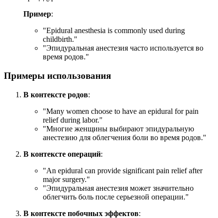
Пример
:
"
Epidural anesthesia is commonly used during
childbirth.
"
"Эпидуральная анестезия часто используется во
время родов."
Примеры использования
В контексте родов
:
"
Many women choose to have an epidural for pain
relief during labor.
"
"Многие женщины выбирают эпидуральную
анестезию для облегчения боли во время родов."
В контексте операций
:
"
An epidural can provide significant pain relief after
major surgery.
"
"Эпидуральная анестезия может значительно
облегчить боль после серьезной операции."
В контексте побочных эффектов
: