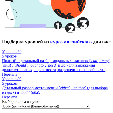
Подборка уровней из
курса английского
для вас:
Уровень 59
5 уроков
Полный и детальный разбор модальных глаголов (`
can
`, `
may
`,
`
must
`, `
should
`, `
ought
to
`, `
need
` и др.) для выражения
долженствования, вероятности, разрешения и способности.
Перейти
Уровень 89
5 уроков
Детальный разбор местоимений `
either
`, `
neither
` (для выбора
из двух) и `
both
` (оба).
Перейти
Выбор голоса озвучки: