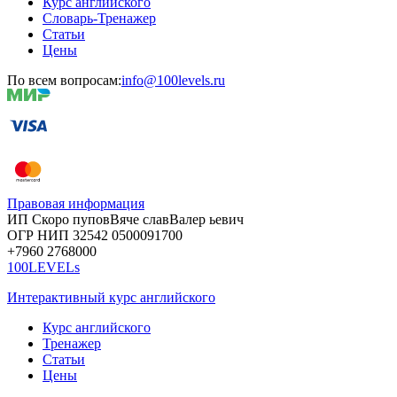
Курс английского
Словарь-Тренажер
Статьи
Цены
По всем вопросам:
info@100levels.ru
Правовая информация
ИП Скоро
пупов
Вяче
слав
Валер
ьевич
ОГР
НИП
32542
05000
91700
+7960
276
8000
100LEVELs
Интерактивный курс английского
Курс английского
Тренажер
Статьи
Цены