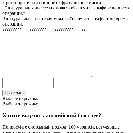
Проговорите или напишите фразу по английски
"
Эпидуральная анестезия может обеспечить комфорт во время
операции.
"
Эпидуральная анестезия может обеспечить комфорт во время
операции.
?
?
?
?
?
?
?
?
?
?
?
?
?
?
?
?
?
?
?
?
?
?
?
?
?
?
?
?
?
?
?
?
?
?
?
?
?
?
?
?
Проверить
Выберите режим:
Выберите режим:
Хотите выучить английский быстрее?
Попробуйте системный подход: 100 уровней, регулярные
тренировки и практика речи. Начните заниматься бесплатно