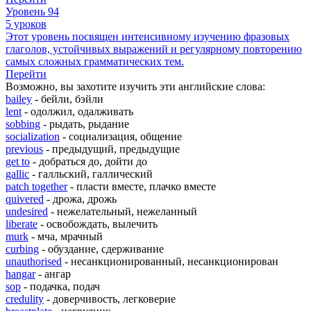
Уровень 94
5 уроков
Этот уровень посвящен интенсивному изучению фразовых
глаголов, устойчивых выражений и регулярному повторению
самых сложных грамматических тем.
Перейти
Возможно, вы захотите изучить эти английские слова:
bailey
- бейли, бэйли
lent
- одолжил, одалживать
sobbing
- рыдать, рыдание
socialization
- социализация, общение
previous
- предыдущий, предыдущие
get to
- добраться до, дойти до
gallic
- галльский, галлический
patch together
- пласти вместе, плачко вместе
quivered
- дрожа, дрожь
undesired
- нежелательный, нежеланный
liberate
- освобождать, вылечить
murk
- мча, мрачный
curbing
- обуздание, сдерживание
unauthorised
- несанкционированный, несанкционирован
hangar
- ангар
sop
- подачка, подач
credulity
- доверчивость, легковерие