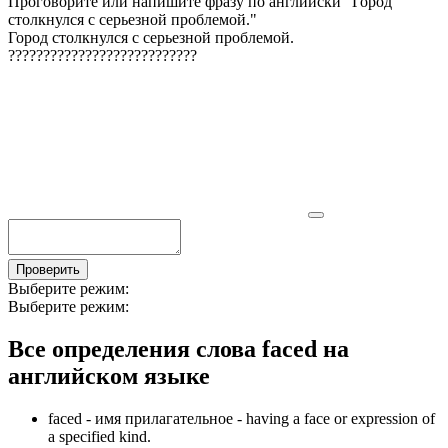
Проговорите или напишите фразу по английски "
Город
столкнулся с серьезной проблемой.
"
Город столкнулся с серьезной проблемой.
?
?
?
?
?
?
?
?
?
?
?
?
?
?
?
?
?
?
?
?
?
?
?
?
?
?
?
Проверить
Выберите режим:
Выберите режим:
Все определения слова
faced
на
английском языке
faced -
имя прилагательное
- having a face or expression of
a specified kind.