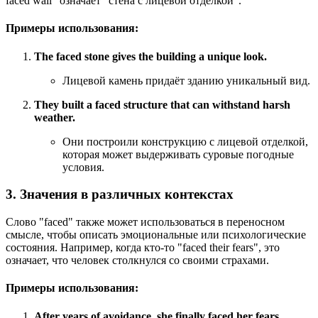
faced wall" означает "стена с лицевой отделкой".
Примеры использования:
The faced stone gives the building a unique look.
Лицевой камень придаёт зданию уникальный вид.
They built a faced structure that can withstand harsh
weather.
Они построили конструкцию с лицевой отделкой,
которая может выдерживать суровые погодные
условия.
3. Значения в различных контекстах
Слово "faced" также может использоваться в переносном
смысле, чтобы описать эмоциональные или психологические
состояния. Например, когда кто-то "faced their fears", это
означает, что человек столкнулся со своими страхами.
Примеры использования:
After years of avoidance, she finally faced her fears.