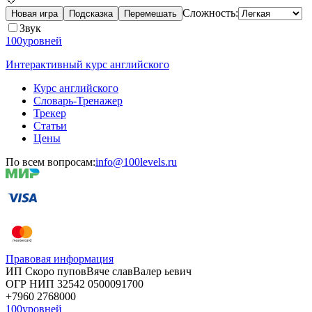
Сложность:
Новая игра
Подсказка
Перемешать
Звук
100уровней
Интерактивный курс английского
Курс английского
Словарь-Тренажер
Трекер
Статьи
Цены
По всем вопросам:
info@100levels.ru
Правовая информация
ИП Скоро
пупов
Вяче
слав
Валер
ьевич
ОГР
НИП
32542
05000
91700
+7960
276
8000
100уровней