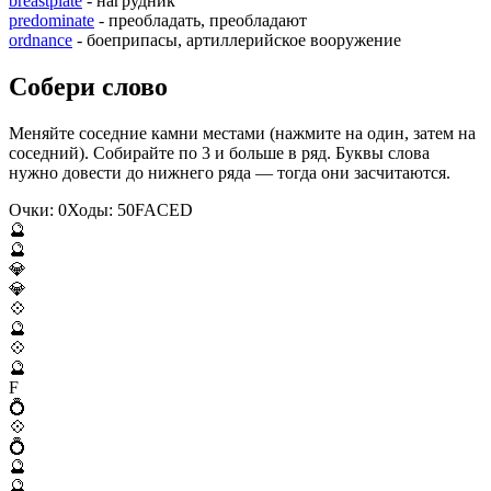
breastplate
- нагрудник
predominate
- преобладать, преобладают
ordnance
- боеприпасы, артиллерийское вооружение
Собери слово
Меняйте соседние камни местами (нажмите на один, затем на
соседний). Собирайте по 3 и больше в ряд. Буквы слова
нужно довести до нижнего ряда — тогда они засчитаются.
Очки:
0
Ходы:
50
F
A
C
E
D
🔮
🔮
💎
💎
💠
🔮
💠
🔮
F
💍
💠
💍
🔮
🔮