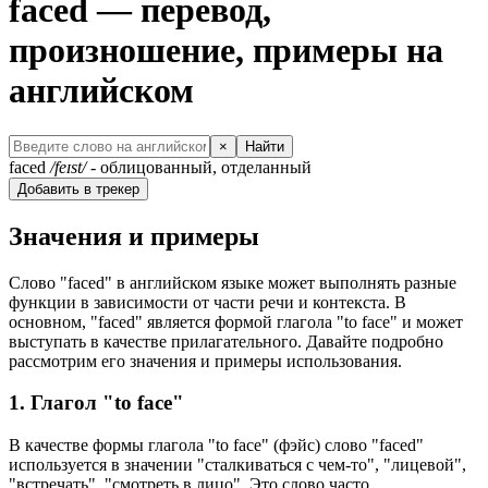
faced — перевод,
произношение, примеры на
английском
×
Найти
faced
/feɪst/
- облицованный, отделанный
Добавить в трекер
Значения и примеры
Слово "faced" в английском языке может выполнять разные
функции в зависимости от части речи и контекста. В
основном, "faced" является формой глагола "to face" и может
выступать в качестве прилагательного. Давайте подробно
рассмотрим его значения и примеры использования.
1. Глагол "to face"
В качестве формы глагола "to face" (фэйс) слово "faced"
используется в значении "сталкиваться с чем-то", "лицевой",
"встречать", "смотреть в лицо". Это слово часто