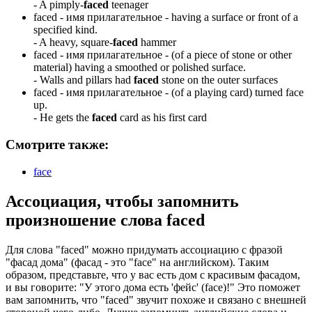
-
A pimply-
faced
teenager
faced -
имя прилагательное
- having a surface or front of a
specified kind.
-
A heavy, square-
faced
hammer
faced -
имя прилагательное
- (of a piece of stone or other
material) having a smoothed or polished surface.
-
Walls and pillars had
faced
stone on the outer surfaces
faced -
имя прилагательное
- (of a playing card) turned face
up.
-
He gets the
faced
card as his first card
Смотрите также:
face
Ассоциация
, чтобы запомнить
произношение слова
faced
Для слова "faced" можно придумать ассоциацию с фразой
"фасад дома" (фасад - это "face" на английском). Таким
образом, представьте, что у вас есть дом с красивым фасадом,
и вы говорите: "У этого дома есть 'фейс' (face)!" Это поможет
вам запомнить, что "faced" звучит похоже и связано с внешней