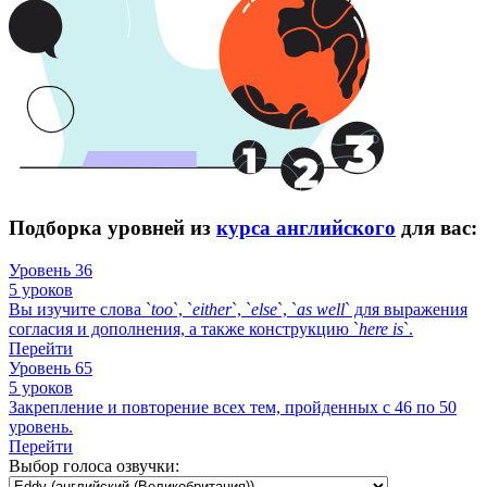
Подборка уровней из
курса английского
для вас:
Уровень 36
5 уроков
Вы изучите слова `
too
`, `
either
`, `
else
`, `
as
well
` для выражения
согласия и дополнения, а также конструкцию `
here
is
`.
Перейти
Уровень 65
5 уроков
Закрепление и повторение всех тем, пройденных с 46 по 50
уровень.
Перейти
Выбор голоса озвучки: