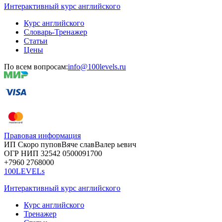
Интерактивный курс английского
Курс английского
Словарь-Тренажер
Статьи
Цены
По всем вопросам:
info@100levels.ru
Правовая информация
ИП Скоро
пупов
Вяче
слав
Валер
ьевич
ОГР
НИП
32542
05000
91700
+7960
276
8000
100LEVELs
Интерактивный курс английского
Курс английского
Тренажер