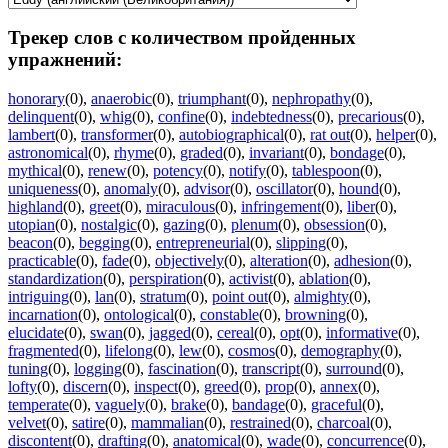
Трекер слов с количеством пройденных
упражнений:
honorary
(0)
,
anaerobic
(0)
,
triumphant
(0)
,
nephropathy
(0)
,
delinquent
(0)
,
whig
(0)
,
confine
(0)
,
indebtedness
(0)
,
precarious
(0)
,
lambert
(0)
,
transformer
(0)
,
autobiographical
(0)
,
rat out
(0)
,
helper
(0)
,
astronomical
(0)
,
rhyme
(0)
,
graded
(0)
,
invariant
(0)
,
bondage
(0)
,
mythical
(0)
,
renew
(0)
,
potency
(0)
,
notify
(0)
,
tablespoon
(0)
,
uniqueness
(0)
,
anomaly
(0)
,
advisor
(0)
,
oscillator
(0)
,
hound
(0)
,
highland
(0)
,
greet
(0)
,
miraculous
(0)
,
infringement
(0)
,
liber
(0)
,
utopian
(0)
,
nostalgic
(0)
,
gazing
(0)
,
plenum
(0)
,
obsession
(0)
,
beacon
(0)
,
begging
(0)
,
entrepreneurial
(0)
,
slipping
(0)
,
practicable
(0)
,
fade
(0)
,
objectively
(0)
,
alteration
(0)
,
adhesion
(0)
,
standardization
(0)
,
perspiration
(0)
,
activist
(0)
,
ablation
(0)
,
intriguing
(0)
,
lan
(0)
,
stratum
(0)
,
point out
(0)
,
almighty
(0)
,
incarnation
(0)
,
ontological
(0)
,
constable
(0)
,
browning
(0)
,
elucidate
(0)
,
swan
(0)
,
jagged
(0)
,
cereal
(0)
,
opt
(0)
,
informative
(0)
,
fragmented
(0)
,
lifelong
(0)
,
lew
(0)
,
cosmos
(0)
,
demography
(0)
,
tuning
(0)
,
logging
(0)
,
fascination
(0)
,
transcript
(0)
,
surround
(0)
,
lofty
(0)
,
discern
(0)
,
inspect
(0)
,
greed
(0)
,
prop
(0)
,
annex
(0)
,
temperate
(0)
,
vaguely
(0)
,
brake
(0)
,
bandage
(0)
,
graceful
(0)
,
velvet
(0)
,
satire
(0)
,
mammalian
(0)
,
restrained
(0)
,
charcoal
(0)
,
discontent
(0)
,
drafting
(0)
,
anatomical
(0)
,
wade
(0)
,
concurrence
(0)
,