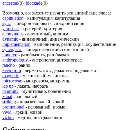
ancestral
(0)
,
blockade
(0)
Возможно, вы захотите изучить эти английские слова:
capitulation
- капитуляция, капитулация
sync
- синхронизировать, синхронизация
yardstick
- критерий, критерия
anonymous
- анонимный, аноним
dynamic
- динамичный, динамический
implementation
- выполнение, реализация, осуществление
synergistic
- синергетический, синергичный
unnerve
- разоблачить, разоблачать
anthropologist
- антрополог, антропограф
rancho
- ранчо
keep from
- держаться от, держаться подальше от
magnetic
- магнитный, магнитная
microcosm
- микрокосм, микромир
lap up
- лакать, набрать
painfully
- мучительно, болезненно
zonal
- зональный
striking
- поразительный, яркий
promotional
- рекламный, промо
vivid
- яркий, живой
victim
- жертва, пострадавший
Собери слово