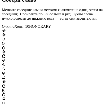
Меняйте соседние камни местами (нажмите на один, затем на
соседний). Собирайте по 3 и больше в ряд. Буквы слова
нужно довести до нижнего ряда — тогда они засчитаются.
Очки:
0
Ходы:
50
H
O
N
O
R
A
R
Y
💎
💎
💠
O
💍
💎
💍
💎
💠
💠
💎
🔮
💎
💍
R
💍
🔮
O