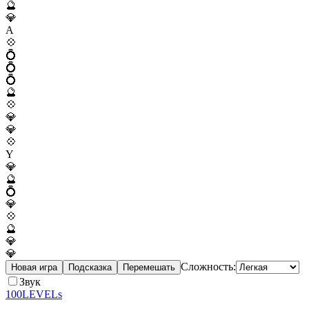
🔮
💎
A
💠
💍
💍
💍
🔮
💠
💎
💎
💠
Y
💎
🔮
💍
💎
💠
🔮
💎
💎
Сложность:
Новая игра
Подсказка
Перемешать
Звук
100LEVELs