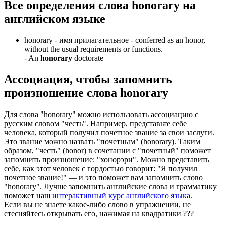
Все определения слова
honorary
на
английском языке
honorary -
имя прилагательное
- conferred as an honor,
without the usual requirements or functions.
-
An
honorary
doctorate
Ассоциация
, чтобы запомнить
произношение слова
honorary
Для слова "honorary" можно использовать ассоциацию с
русским словом "честь". Например, представьте себе
человека, который получил почетное звание за свои заслуги.
Это звание можно назвать "почетным" (honorary). Таким
образом, "честь" (honor) в сочетании с "почетный" поможет
запомнить произношение: "хонорэри". Можно представить
себе, как этот человек с гордостью говорит: "Я получил
почетное звание!" — и это поможет вам запомнить слово
"honorary". Лучше запомнить английские слова и грамматику
поможет наш
интерактивный курс английского языка
.
Если вы не знаете какое-либо слово в упражнении, не
стесняйтесь открывать его, нажимая на квадратики
?
?
?