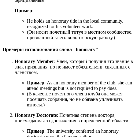
официальным.
Пример
:
He holds an honorary title in the local community,
recognized for his volunteer work.
(Он носит почетный титул в местном сообществе,
признанный за его волонтерскую работу.)
Примеры использования слова "honorary"
Honorary Member
: Член, который получил это звание в
знак признания, но не имеет обязательств, связанных с
членством.
Пример
:
As an honorary member of the club, she can
attend meetings but is not required to pay dues.
(В качестве почетного члена клуба она может
посещать собрания, но не обязана уплачивать
взносы.)
Honorary Doctorate
: Почетная степень доктора,
присуждаемая за достижения в определенной области.
Пример
:
The university conferred an honorary
doctorate upon the famous author.