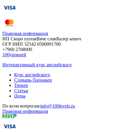
Правовая информация
ИП Скоро
пупов
Вяче
слав
Валер
ьевич
ОГР
НИП
32542
05000
91700
+7960
276
8000
100уровней
Интерактивный курс английского
Курс английского
Словарь-Тренажер
Трекер
Статьи
Цены
По всем вопросам:
info@100levels.ru
Правовая информация