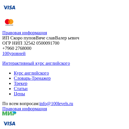
Правовая информация
ИП Скоро
пупов
Вяче
слав
Валер
ьевич
ОГР
НИП
32542
05000
91700
+7960
276
8000
100уровней
Интерактивный курс английского
Курс английского
Словарь-Тренажер
Трекер
Статьи
Цены
По всем вопросам:
info@100levels.ru
Правовая информация