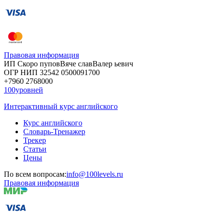
Правовая информация
ИП Скоро
пупов
Вяче
слав
Валер
ьевич
ОГР
НИП
32542
05000
91700
+7960
276
8000
100уровней
Интерактивный курс английского
Курс английского
Словарь-Тренажер
Трекер
Статьи
Цены
По всем вопросам:
info@100levels.ru
Правовая информация