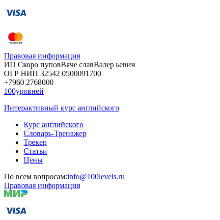
Правовая информация
ИП Скоро
пупов
Вяче
слав
Валер
ьевич
ОГР
НИП
32542
05000
91700
+7960
276
8000
100уровней
Интерактивный курс английского
Курс английского
Словарь-Тренажер
Трекер
Статьи
Цены
По всем вопросам:
info@100levels.ru
Правовая информация