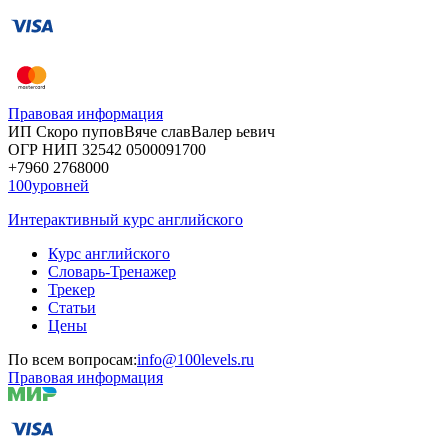
Правовая информация
ИП Скоро
пупов
Вяче
слав
Валер
ьевич
ОГР
НИП
32542
05000
91700
+7960
276
8000
100уровней
Интерактивный курс английского
Курс английского
Словарь-Тренажер
Трекер
Статьи
Цены
По всем вопросам:
info@100levels.ru
Правовая информация