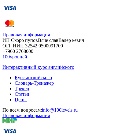
Правовая информация
ИП Скоро
пупов
Вяче
слав
Валер
ьевич
ОГР
НИП
32542
05000
91700
+7960
276
8000
100уровней
Интерактивный курс английского
Курс английского
Словарь-Тренажер
Трекер
Статьи
Цены
По всем вопросам:
info@100levels.ru
Правовая информация