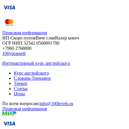
Правовая информация
ИП Скоро
пупов
Вяче
слав
Валер
ьевич
ОГР
НИП
32542
05000
91700
+7960
276
8000
100уровней
Интерактивный курс английского
Курс английского
Словарь-Тренажер
Трекер
Статьи
Цены
По всем вопросам:
info@100levels.ru
Правовая информация