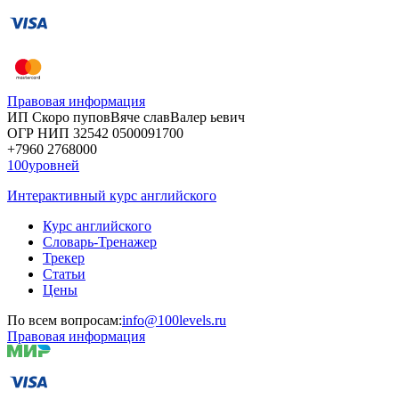
Правовая информация
ИП Скоро
пупов
Вяче
слав
Валер
ьевич
ОГР
НИП
32542
05000
91700
+7960
276
8000
100уровней
Интерактивный курс английского
Курс английского
Словарь-Тренажер
Трекер
Статьи
Цены
По всем вопросам:
info@100levels.ru
Правовая информация