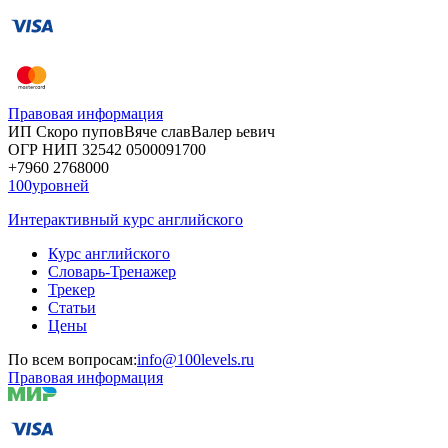
Правовая информация
ИП Скоро
пупов
Вяче
слав
Валер
ьевич
ОГР
НИП
32542
05000
91700
+7960
276
8000
100уровней
Интерактивный курс английского
Курс английского
Словарь-Тренажер
Трекер
Статьи
Цены
По всем вопросам:
info@100levels.ru
Правовая информация