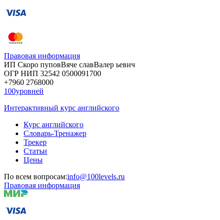
Правовая информация
ИП Скоро
пупов
Вяче
слав
Валер
ьевич
ОГР
НИП
32542
05000
91700
+7960
276
8000
100уровней
Интерактивный курс английского
Курс английского
Словарь-Тренажер
Трекер
Статьи
Цены
По всем вопросам:
info@100levels.ru
Правовая информация