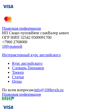
Правовая информация
ИП Скоро
пупов
Вяче
слав
Валер
ьевич
ОГР
НИП
32542
05000
91700
+7960
276
8000
100уровней
Интерактивный курс английского
Курс английского
Словарь-Тренажер
Трекер
Статьи
Цены
По всем вопросам:
info@100levels.ru
Правовая информация