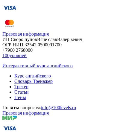
Правовая информация
ИП Скоро
пупов
Вяче
слав
Валер
ьевич
ОГР
НИП
32542
05000
91700
+7960
276
8000
100уровней
Интерактивный курс английского
Курс английского
Словарь-Тренажер
Трекер
Статьи
Цены
По всем вопросам:
info@100levels.ru
Правовая информация