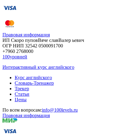
Правовая информация
ИП Скоро
пупов
Вяче
слав
Валер
ьевич
ОГР
НИП
32542
05000
91700
+7960
276
8000
100уровней
Интерактивный курс английского
Курс английского
Словарь-Тренажер
Трекер
Статьи
Цены
По всем вопросам:
info@100levels.ru
Правовая информация