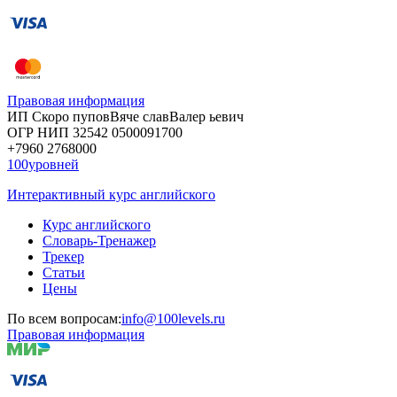
Правовая информация
ИП Скоро
пупов
Вяче
слав
Валер
ьевич
ОГР
НИП
32542
05000
91700
+7960
276
8000
100уровней
Интерактивный курс английского
Курс английского
Словарь-Тренажер
Трекер
Статьи
Цены
По всем вопросам:
info@100levels.ru
Правовая информация